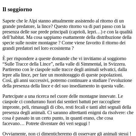
Il soggiorno
Sapete che le Alpi stanno attualmente assistendo al ritorno di un
grande predatore, la lince? Questo ritorno va di pari passo con la
presenza delle sue prede principali (caprioli, lepri…) e con la qualità
dell’habitat. Ma cosa sappiamo esattamente della distribuzione della
specie sulle nostre montagne ? Come viene favorito il ritorno dei
grandi predatori nel loro ecosistema ?
È per rispondere a queste domande che vi invitiamo al soggiorno
“Sulle Tracce della Lince”, nella valle di Simmental, in Svizzera.
Partiremo con le ciaspole sulle tracce degli animali selvatici, dalla
lepre alla lince, per fare un monitoraggio di queste popolazioni.
Così, gli anni successivi, potremo continuare a studiare l’evoluzione
della presenza della lince e del suo insediamento in questa valle.
Partecipate a una ricerca nel cuore delle montagne innevate. Le
ciaspole ci condurrano fuori dai sentieri battuti per raccogliere
impronte, peli, rimasugli di cibo, resti fecali e tanti altri segnali della
presenza degli animali. Ci saranno altrettanti enigmi da risolvere: che
cosa è passato in un certo punto, in quanti erano, che cosa
facevano… Potrete diventare dei veri segugi !
Ovviamente, non ci dimenticheremo di osservare gli animali stessi !