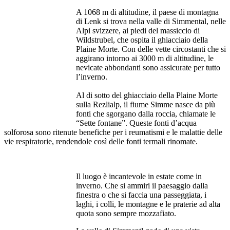
A 1068 m di altitudine, il paese di montagna
di Lenk si trova nella valle di Simmental, nelle
Alpi svizzere, ai piedi del massiccio di
Wildstrubel, che ospita il ghiacciaio della
Plaine Morte. Con delle vette circostanti che si
aggirano intorno ai 3000 m di altitudine, le
nevicate abbondanti sono assicurate per tutto
l’inverno.
Al di sotto del ghiacciaio della Plaine Morte
sulla Rezlialp, il fiume Simme nasce da più
fonti che sgorgano dalla roccia, chiamate le
“Sette fontane”. Queste fonti d’acqua
solforosa sono ritenute benefiche per i reumatismi e le malattie delle
vie respiratorie, rendendole così delle fonti termali rinomate.
Il luogo è incantevole in estate come in
inverno. Che si ammiri il paesaggio dalla
finestra o che si faccia una passeggiata, i
laghi, i colli, le montagne e le praterie ad alta
quota sono sempre mozzafiato.