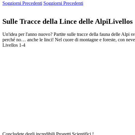
Soggiorni Precedenti
Soggiorni Precedenti
Sulle Tracce della Lince delle Alpi
Livellos
Un'idea per l'anno nuovo? Partite sulle tracce della fauna delle Alpi sv
perché no… anche le linci! Nel cuore di montagne e foreste, con neve
Livellos 1-4
Concludete degli incredibili Progetti Scientifici !