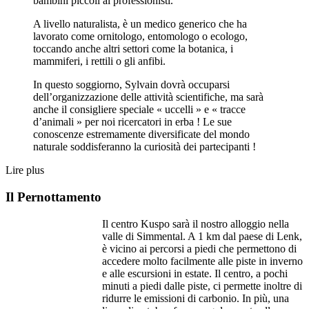
bambini piccoli ai professionisti.
A livello naturalista, è un medico generico che ha
lavorato come ornitologo, entomologo o ecologo,
toccando anche altri settori come la botanica, i
mammiferi, i rettili o gli anfibi.
In questo soggiorno, Sylvain dovrà occuparsi
dell’organizzazione delle attività scientifiche, ma sarà
anche il consigliere speciale « uccelli » e « tracce
d’animali » per noi ricercatori in erba ! Le sue
conoscenze estremamente diversificate del mondo
naturale soddisferanno la curiosità dei partecipanti !
Lire plus
Il Pernottamento
Il centro Kuspo sarà il nostro alloggio nella
valle di Simmental. A 1 km dal paese di Lenk,
è vicino ai percorsi a piedi che permettono di
accedere molto facilmente alle piste in inverno
e alle escursioni in estate. Il centro, a pochi
minuti a piedi dalle piste, ci permette inoltre di
ridurre le emissioni di carbonio. In più, una