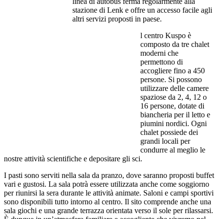
linea di autobus ferma regolarmente alla
stazione di Lenk e offre un accesso facile agli
altri servizi proposti in paese.
l centro Kuspo è
composto da tre chalet
moderni che
permettono di
accogliere fino a 450
persone. Si possono
utilizzare delle camere
spaziose da 2, 4, 12 o
16 persone, dotate di
biancheria per il letto e
piumini nordici. Ogni
chalet possiede dei
grandi locali per
condurre al meglio le
nostre attività scientifiche e depositare gli sci.
I pasti sono serviti nella sala da pranzo, dove saranno proposti buffet
vari e gustosi. La sala potrà essere utilizzata anche come soggiorno
per riunirsi la sera durante le attività animate. Saloni e campi sportivi
sono disponibili tutto intorno al centro. Il sito comprende anche una
sala giochi e una grande terrazza orientata verso il sole per rilassarsi.