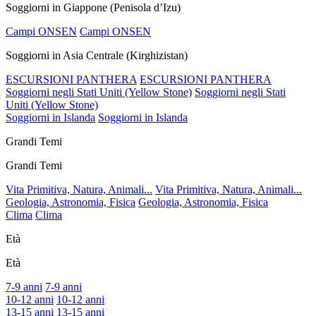
Soggiorni in Giappone (Penisola d’Izu)
Campi ONSEN
Campi ONSEN
Soggiorni in Asia Centrale (Kirghizistan)
ESCURSIONI PANTHERA
ESCURSIONI PANTHERA
Soggiorni negli Stati Uniti (Yellow Stone)
Soggiorni negli Stati
Uniti (Yellow Stone)
Soggiorni in Islanda
Soggiorni in Islanda
Grandi Temi
Grandi Temi
Vita Primitiva, Natura, Animali...
Vita Primitiva, Natura, Animali...
Geologia, Astronomia, Fisica
Geologia, Astronomia, Fisica
Clima
Clima
Età
Età
7-9 anni
7-9 anni
10-12 anni
10-12 anni
13-15 anni
13-15 anni