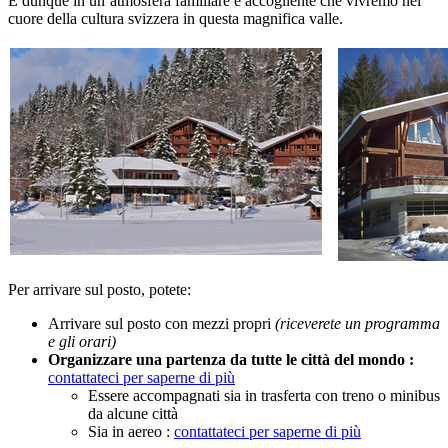
È dunque in un’atmosfera familiare e accogliente che vivremo nel
cuore della cultura svizzera in questa magnifica valle.
Per arrivare sul posto, potete:
Arrivare sul posto con mezzi propri
(riceverete un programma
e gli orari)
Organizzare una partenza da tutte le città del mondo :
contattateci per saperne di più
Essere accompagnati sia in trasferta con treno o minibus
da alcune città
Sia in aereo :
contattateci per saperne di più