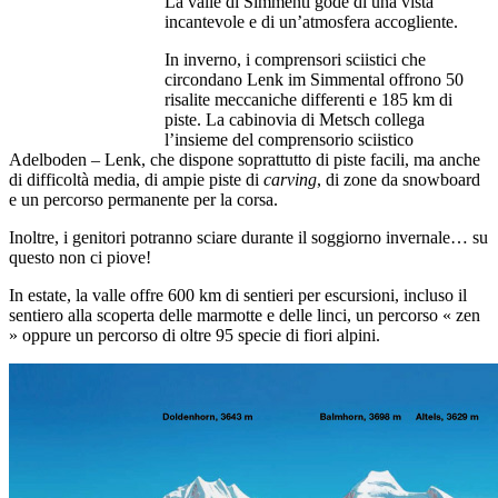
La valle di Simmentl gode di una vista
incantevole e di un’atmosfera accogliente.
In inverno, i comprensori sciistici che
circondano Lenk im Simmental offrono 50
risalite meccaniche differenti e 185 km di
piste. La cabinovia di Metsch collega
l’insieme del comprensorio sciistico
Adelboden – Lenk, che dispone soprattutto di piste facili, ma anche
di difficoltà media, di ampie piste di
carving
, di zone da snowboard
e un percorso permanente per la corsa.
Inoltre, i genitori potranno sciare durante il soggiorno invernale… su
questo non ci piove!
In estate, la valle offre 600 km di sentieri per escursioni, incluso il
sentiero alla scoperta delle marmotte e delle linci, un percorso « zen
» oppure un percorso di oltre 95 specie di fiori alpini.