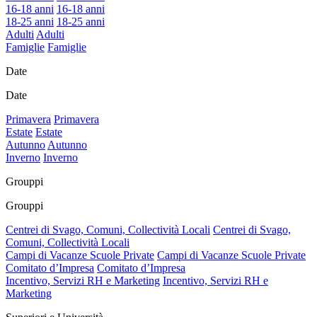
16-18 anni
16-18 anni
18-25 anni
18-25 anni
Adulti
Adulti
Famiglie
Famiglie
Date
Date
Primavera
Primavera
Estate
Estate
Autunno
Autunno
Inverno
Inverno
Grouppi
Grouppi
Centrei di Svago, Comuni, Collectività Locali
Centrei di Svago,
Comuni, Collectività Locali
Campi di Vacanze Scuole Private
Campi di Vacanze Scuole Private
Comitato d’Impresa
Comitato d’Impresa
Incentivo, Servizi RH e Marketing
Incentivo, Servizi RH e
Marketing