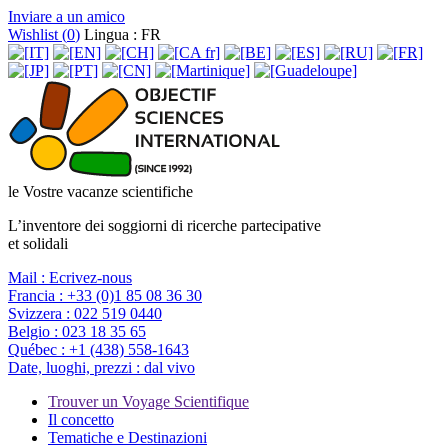
Inviare a un amico
Wishlist (
0
)
Lingua : FR
le Vostre vacanze scientifiche
L’inventore dei soggiorni di ricerche partecipative
et solidali
Mail :
Ecrivez-nous
Francia :
+33 (0)1 85 08 36 30
Svizzera :
022 519 0440
Belgio :
023 18 35 65
Québec :
+1 (438) 558-1643
Date, luoghi, prezzi :
dal vivo
Trouver un Voyage Scientifique
Il concetto
Tematiche e Destinazioni