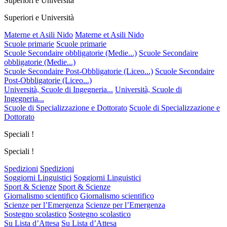
Superiori e Università
Superiori e Università
Materne et Asili Nido
Materne et Asili Nido
Scuole primarie
Scuole primarie
Scuole Secondaire obbligatorie (Medie...)
Scuole Secondaire
obbligatorie (Medie...)
Scuole Secondaire Post-Obbligatorie (Liceo...)
Scuole Secondaire
Post-Obbligatorie (Liceo...)
Università, Scuole di Ingegneria...
Università, Scuole di
Ingegneria...
Scuole di Specializzazione e Dottorato
Scuole di Specializzazione e
Dottorato
Speciali !
Speciali !
Spedizioni
Spedizioni
Soggiorni Linguistici
Soggiorni Linguistici
Sport & Scienze
Sport & Scienze
Giornalismo scientifico
Giornalismo scientifico
Scienze per l’Emergenza
Scienze per l’Emergenza
Sostegno scolastico
Sostegno scolastico
Su Lista d’Attesa
Su Lista d’Attesa