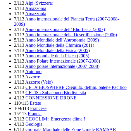
3/113
Alpi (Svizzera)
1/113
Amazzonia
1/113
Amazzonia
7/113
Anno internazionale del Pianeta Terra (2007-2008-
2009)
3/113
Anno internazionale dell’ Elio-fisica (2007)
1/113
Anno internazionale della Desertificazione (2006)
5/113
Anno Mondiale dell’Astronomia (2009)
2/113
Anno Mondiale della Chimica (2011)
7/113
Anno Mondiale della Fisica (2005)
1/113
Anno mondiale della Pisica (2005)
2/113
Anno Polare Internazionale (2007-2008)
1/113
Anno polare internazionale (2007-2008)
2/113
Autunno
1/113
Azzorre
1/113
Azzorre (Velo)
2/113
CETA’BIOSPHERE : Seguito, delfini, balene Pacifico
1/113
CETIS : Subacqueo Biodiversità
4/113
CONNESSIONE DRONE
110/113
Estate
109/113
Francese
15/113
Francia
3/113
GEOCLIM : Emergenza clima !
4/113
Geologia
6/113
Giornata Mondiale delle Zone Umide RAMSAR