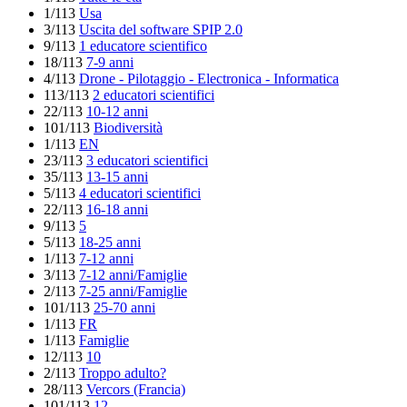
1/113
Usa
3/113
Uscita del software SPIP 2.0
9/113
1 educatore scientifico
18/113
7-9 anni
4/113
Drone - Pilotaggio - Electronica - Informatica
113/113
2 educatori scientifici
22/113
10-12 anni
101/113
Biodiversità
1/113
EN
23/113
3 educatori scientifici
35/113
13-15 anni
5/113
4 educatori scientifici
22/113
16-18 anni
9/113
5
5/113
18-25 anni
1/113
7-12 anni
3/113
7-12 anni/Famiglie
2/113
7-25 anni/Famiglie
101/113
25-70 anni
1/113
FR
1/113
Famiglie
12/113
10
2/113
Troppo adulto?
28/113
Vercors (Francia)
101/113
12