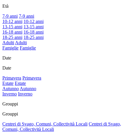
Età
7-9 anni
7-9 anni
10-12 anni
10-12 anni
13-15 anni
13-15 anni
16-18 anni
16-18 anni
18-25 anni
18-25 anni
Adulti
Adulti
Famiglie
Famiglie
Date
Date
Primavera
Primavera
Estate
Estate
Autunno
Autunno
Inverno
Inverno
Grouppi
Grouppi
Centrei di Svago, Comuni, Collectività Locali
Centrei di Svago,
Comuni, Collectività Locali