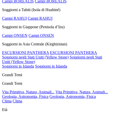
Campi BOREALIS
Campi BOREALIS
Soggiorni a Tahiti (Isola di Huahiné)
Campi RAHUI
Campi RAHUI
Soggiorni in Giappone (Penisola d’Izu)
Campi ONSEN
Campi ONSEN
Soggiorni in Asia Centrale (Kirghizistan)
ESCURSIONI PANTHERA
ESCURSIONI PANTHERA
Soggiorni negli Stati Uniti (Yellow Stone)
Soggiorni negli Stati
Uniti (Yellow Stone)
Soggiorni in Islanda
Soggiorni in Islanda
Grandi Temi
Grandi Temi
Vita Primitiva, Natura, Animali...
Vita Primitiva, Natura, Animali...
Geologia, Astronomia, Fisica
Geologia, Astronomia, Fisica
Clima
Clima
Età