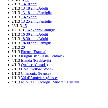
2/113
13-18 anni
3/113
13-18 anni/Adulti
9/113
13-18 anni/Famiglie
1/113
13-25 anni
2/113
13-25 anni/Famiglie
23/113
15
100/113
16-25 anni/Famiglie
1/113
16-30 anni/Adulti
2/113
18-30 anni/Adulti
1/113
18-30 anni/Famiglie
5/113
20
5/113
Pirenei (Francia)
1/113
Kirghizistan (Asia Centrale)
4/113
Islanda (Reykjavik)
4/113
Quebec (Canada)
2/113
USA (Yellow Stone)
1/113
Chamonix (France)
1/113
Val d’Anniviers (Suisse)
4/113
MINEO : Geologia, Minerali, Cristalli