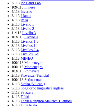
3/113
Ice Land Lab
109/113
Inglese
4/113
Inverno
3/113
Islanda
1/113
Italia
2/113
Livello 1
2/113
Livello 2
11/113
Livello 3
103/113
Livello 4
1/113
Livellos 1-3
3/113
Livellos 1-4
2/113
Livellos 2-4
5/113
Livellos 3-4
1/113
MINEO
100/113
Montenegro
100/113
Montenegro
103/113
Primavera
2/113
Provenza (Francia)
100/113
Serbo-croato
1/113
Sicilia (Vulcani)
5/113
Soggiorno linguistica inglese
5/113
Svizzera
1/113
Tahiti
1/113
Tahiti Rangiroa Makatea Tuamotu
1/113
Tutte le età