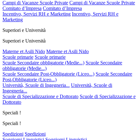
Campi di Vacanze Scuole Private
Campi di Vacanze Scuole Private
Comitato d’Impresa
Comitato d’Impresa
Incentivo, Servizi RH e Marketing
Incentivo, Servizi RH e
Marketing
Superiori e Università
Superiori e Università
Materne et Asili Nido
Materne et Asili Nido
Scuole primarie
Scuole primarie
Scuole Secondaire obbligatorie (Medie...)
Scuole Secondaire
obbligatorie (Medie...)
Scuole Secondaire Post-Obbligatorie (Liceo...)
Scuole Secondaire
Post-Obbligatorie (Liceo...)
Università, Scuole di Ingegneria...
Università, Scuole di
Ingegneria...
Scuole di Specializzazione e Dottorato
Scuole di Specializzazione e
Dottorato
Speciali !
Speciali !
Spedizioni
Spedizioni
Soggiorni Linguistici
Soggiorni Linguistici