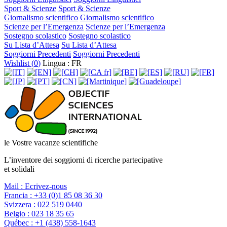
Sport & Scienze
Sport & Scienze
Giornalismo scientifico
Giornalismo scientifico
Scienze per l’Emergenza
Scienze per l’Emergenza
Sostegno scolastico
Sostegno scolastico
Su Lista d’Attesa
Su Lista d’Attesa
Soggiorni Precedenti
Soggiorni Precedenti
Wishlist (
0
)
Lingua : FR
le Vostre vacanze scientifiche
L’inventore dei soggiorni di ricerche partecipative
et solidali
Mail :
Ecrivez-nous
Francia :
+33 (0)1 85 08 36 30
Svizzera :
022 519 0440
Belgio :
023 18 35 65
Québec :
+1 (438) 558-1643