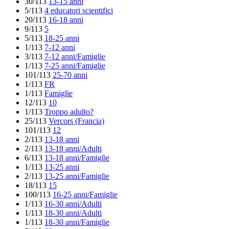
30/113
13-15 anni
5/113
4 educatori scientifici
20/113
16-18 anni
9/113
5
5/113
18-25 anni
1/113
7-12 anni
3/113
7-12 anni/Famiglie
1/113
7-25 anni/Famiglie
101/113
25-70 anni
1/113
FR
1/113
Famiglie
12/113
10
1/113
Troppo adulto?
25/113
Vercors (Francia)
101/113
12
2/113
13-18 anni
2/113
13-18 anni/Adulti
6/113
13-18 anni/Famiglie
1/113
13-25 anni
2/113
13-25 anni/Famiglie
18/113
15
100/113
16-25 anni/Famiglie
1/113
16-30 anni/Adulti
1/113
18-30 anni/Adulti
1/113
18-30 anni/Famiglie