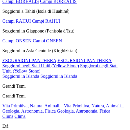
Campi BOREALIS
Campi BOREALIS
Soggiorni a Tahiti (Isola di Huahiné)
Campi RAHUI
Campi RAHUI
Soggiorni in Giappone (Penisola d’Izu)
Campi ONSEN
Campi ONSEN
Soggiorni in Asia Centrale (Kirghizistan)
ESCURSIONI PANTHERA
ESCURSIONI PANTHERA
Soggiorni negli Stati Uniti (Yellow Stone)
Soggiorni negli Stati
Uniti (Yellow Stone)
Soggiorni in Islanda
Soggiorni in Islanda
Grandi Temi
Grandi Temi
Vita Primitiva, Natura, Animali...
Vita Primitiva, Natura, Animali...
Geologia, Astronomia, Fisica
Geologia, Astronomia, Fisica
Clima
Clima
Età