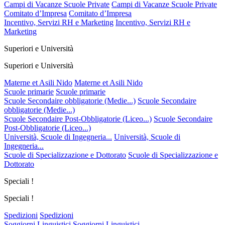
Campi di Vacanze Scuole Private
Campi di Vacanze Scuole Private
Comitato d’Impresa
Comitato d’Impresa
Incentivo, Servizi RH e Marketing
Incentivo, Servizi RH e
Marketing
Superiori e Università
Superiori e Università
Materne et Asili Nido
Materne et Asili Nido
Scuole primarie
Scuole primarie
Scuole Secondaire obbligatorie (Medie...)
Scuole Secondaire
obbligatorie (Medie...)
Scuole Secondaire Post-Obbligatorie (Liceo...)
Scuole Secondaire
Post-Obbligatorie (Liceo...)
Università, Scuole di Ingegneria...
Università, Scuole di
Ingegneria...
Scuole di Specializzazione e Dottorato
Scuole di Specializzazione e
Dottorato
Speciali !
Speciali !
Spedizioni
Spedizioni
Soggiorni Linguistici
Soggiorni Linguistici