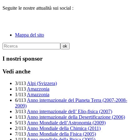
Seguite le nostre attualità sui social :
Mappa del sito
I nostri sponsor
Vedi anche
3/113
Alpi (Svizzera)
1/113
Amazzonia
1/113
Amazzonia
6/113
Anno internazionale del Pianeta Terra (2007-2008-
2009)
3/113
Anno internazionale dell’ Elio-fisica (2007)
1/113
Anno internazionale della Desertificazione (2006)
5/113
Anno Mondiale dell’Astronomia (2009)
2/113
Anno Mondiale della Chimica (2011)
7/113
Anno Mondiale della Fisica (2005)
1/113
Anno mondiale della Pisica (2005)