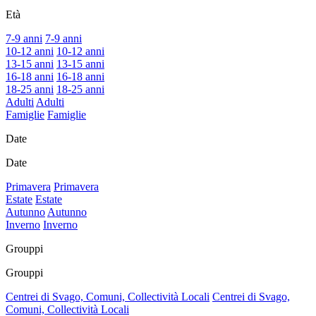
Età
7-9 anni
7-9 anni
10-12 anni
10-12 anni
13-15 anni
13-15 anni
16-18 anni
16-18 anni
18-25 anni
18-25 anni
Adulti
Adulti
Famiglie
Famiglie
Date
Date
Primavera
Primavera
Estate
Estate
Autunno
Autunno
Inverno
Inverno
Grouppi
Grouppi
Centrei di Svago, Comuni, Collectività Locali
Centrei di Svago,
Comuni, Collectività Locali