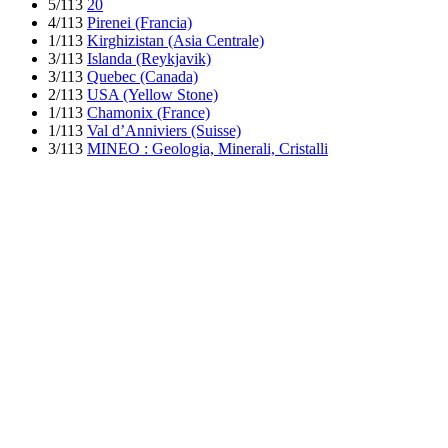
5/113
20
4/113
Pirenei (Francia)
1/113
Kirghizistan (Asia Centrale)
3/113
Islanda (Reykjavik)
3/113
Quebec (Canada)
2/113
USA (Yellow Stone)
1/113
Chamonix (France)
1/113
Val d’Anniviers (Suisse)
3/113
MINEO : Geologia, Minerali, Cristalli