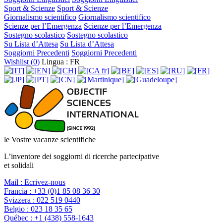
Sport & Scienze
Sport & Scienze
Giornalismo scientifico
Giornalismo scientifico
Scienze per l’Emergenza
Scienze per l’Emergenza
Sostegno scolastico
Sostegno scolastico
Su Lista d’Attesa
Su Lista d’Attesa
Soggiorni Precedenti
Soggiorni Precedenti
Wishlist (
0
)
Lingua : FR
le Vostre vacanze scientifiche
L’inventore dei soggiorni di ricerche partecipative
et solidali
Mail :
Ecrivez-nous
Francia :
+33 (0)1 85 08 36 30
Svizzera :
022 519 0440
Belgio :
023 18 35 65
Québec :
+1 (438) 558-1643