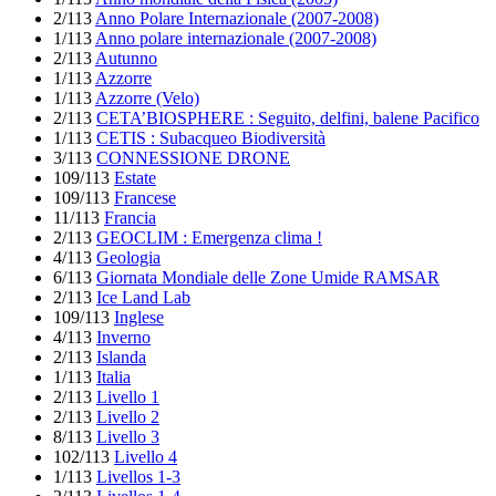
2/113
Anno Polare Internazionale (2007-2008)
1/113
Anno polare internazionale (2007-2008)
2/113
Autunno
1/113
Azzorre
1/113
Azzorre (Velo)
2/113
CETA’BIOSPHERE : Seguito, delfini, balene Pacifico
1/113
CETIS : Subacqueo Biodiversità
3/113
CONNESSIONE DRONE
109/113
Estate
109/113
Francese
11/113
Francia
2/113
GEOCLIM : Emergenza clima !
4/113
Geologia
6/113
Giornata Mondiale delle Zone Umide RAMSAR
2/113
Ice Land Lab
109/113
Inglese
4/113
Inverno
2/113
Islanda
1/113
Italia
2/113
Livello 1
2/113
Livello 2
8/113
Livello 3
102/113
Livello 4
1/113
Livellos 1-3