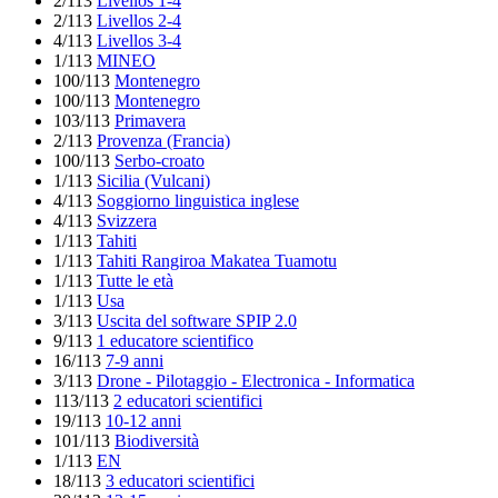
2/113
Livellos 1-4
2/113
Livellos 2-4
4/113
Livellos 3-4
1/113
MINEO
100/113
Montenegro
100/113
Montenegro
103/113
Primavera
2/113
Provenza (Francia)
100/113
Serbo-croato
1/113
Sicilia (Vulcani)
4/113
Soggiorno linguistica inglese
4/113
Svizzera
1/113
Tahiti
1/113
Tahiti Rangiroa Makatea Tuamotu
1/113
Tutte le età
1/113
Usa
3/113
Uscita del software SPIP 2.0
9/113
1 educatore scientifico
16/113
7-9 anni
3/113
Drone - Pilotaggio - Electronica - Informatica
113/113
2 educatori scientifici
19/113
10-12 anni
101/113
Biodiversità
1/113
EN
18/113
3 educatori scientifici