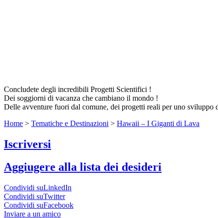
Concludete degli incredibili Progetti Scientifici !
Dei soggiorni di vacanza che cambiano il mondo !
Delle avventure fuori dal comune, dei progetti reali per uno sviluppo 
Home
>
Tematiche e Destinazioni
>
Hawaii – I Giganti di Lava
Iscriversi
Aggiugere alla lista dei desideri
Condividi suLinkedIn
Condividi suTwitter
Condividi suFacebook
Inviare a un amico