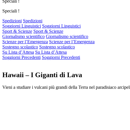
Speciali !
Speciali !
Spedizioni
Spedizioni
Soggiorni Linguistici
Soggiorni Linguistici
Sport & Scienze
Sport & Scienze
Giornalismo scientifico
Giornalismo scientifico
Scienze per l’Emergenza
Scienze per l’Emergenza
Sostegno scolastico
Sostegno scolastico
Su Lista d’Attesa
Su Lista d’Attesa
Soggiorni Precedenti
Soggiorni Precedenti
Hawaii – I Giganti di Lava
Vieni a studiare i vulcani più grandi della Terra nel paradisiaco arcip