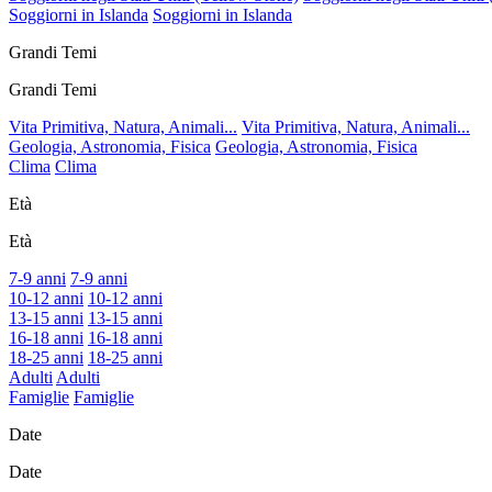
Soggiorni in Islanda
Soggiorni in Islanda
Grandi Temi
Grandi Temi
Vita Primitiva, Natura, Animali...
Vita Primitiva, Natura, Animali...
Geologia, Astronomia, Fisica
Geologia, Astronomia, Fisica
Clima
Clima
Età
Età
7-9 anni
7-9 anni
10-12 anni
10-12 anni
13-15 anni
13-15 anni
16-18 anni
16-18 anni
18-25 anni
18-25 anni
Adulti
Adulti
Famiglie
Famiglie
Date
Date