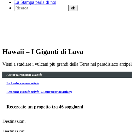
La Stampa parla di noi
Hawaii – I Giganti di Lava
Vieni a studiare i vulcani più grandi della Terra nel paradisiaco arcip
Activer la recherche avancée
Recherche avancée activée
Recherche avancée activée (Cliquer pour désactiver)
Recercate un progetto tra
46
soggiorni
Destinazioni
Destinazioni