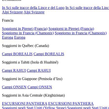
In Sci sulle tracce della Lince e del Lupo
In Sci sulle tracce della Lin
Alpi Svizzere
Alpi Svizzere
Francia
Soggiorni in Pirenei (Francia)
Soggiorni in Pirenei (Francia)
Soggiorno in Francia (Chamonix)
Soggiorno in Francia (Chamonix)
Europa
Europa
Soggiorni in Québec (Canada)
Campi BOREALIS
Campi BOREALIS
Soggiorni a Tahiti (Isola di Huahiné)
Campi RAHUI
Campi RAHUI
Soggiorni in Giappone (Penisola d’Izu)
Campi ONSEN
Campi ONSEN
Soggiorni in Asia Centrale (Kirghizistan)
ESCURSIONI PANTHERA
ESCURSIONI PANTHERA
Soggiorni negli Stati Uniti (Yellow Stone)
Soggiorni negli Stati Uniti