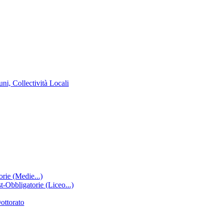
ni, Collectività Locali
rie (Medie...)
-Obbligatorie (Liceo...)
ottorato