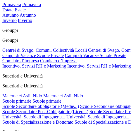
Primavera
Primavera
Estate
Estate
Autunno
Autunno
Inverno
Inverno
Grouppi
Grouppi
Centrei di Svago, Comuni, Collectività Locali
Centrei di Svago, Comu
Campi di Vacanze Scuole Private
Campi di Vacanze Scuole Private
Comitato d’Impresa
Comitato d’Impresa
Incentivo, Servizi RH e Marketing
Incentivo, Servizi RH e Marketing
Superiori e Università
Superiori e Università
Materne et Asili Nido
Materne et Asili Nido
Scuole primarie
Scuole primarie
Scuole Secondaire obbligatorie (Medie...)
Scuole Secondaire obbligato
Scuole Secondaire Post-Obbligatorie (Liceo...)
Scuole Secondaire Post
Università, Scuole di Ingegneria...
Università, Scuole di Ingegneria...
Scuole di Specializzazione e Dottorato
Scuole di Specializzazione e D