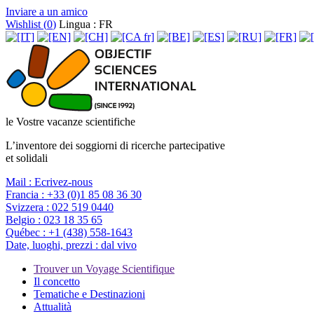
Inviare a un amico
Wishlist (
0
)
Lingua : FR
le Vostre vacanze scientifiche
L’inventore dei soggiorni di ricerche partecipative
et solidali
Mail :
Ecrivez-nous
Francia :
+33 (0)1 85 08 36 30
Svizzera :
022 519 0440
Belgio :
023 18 35 65
Québec :
+1 (438) 558-1643
Date, luoghi, prezzi :
dal vivo
Trouver un Voyage Scientifique
Il concetto
Tematiche e Destinazioni
Attualità