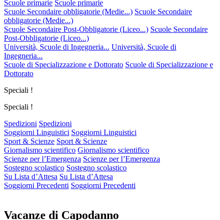
Scuole primarie
Scuole primarie
Scuole Secondaire obbligatorie (Medie...)
Scuole Secondaire
obbligatorie (Medie...)
Scuole Secondaire Post-Obbligatorie (Liceo...)
Scuole Secondaire
Post-Obbligatorie (Liceo...)
Università, Scuole di Ingegneria...
Università, Scuole di
Ingegneria...
Scuole di Specializzazione e Dottorato
Scuole di Specializzazione e
Dottorato
Speciali !
Speciali !
Spedizioni
Spedizioni
Soggiorni Linguistici
Soggiorni Linguistici
Sport & Scienze
Sport & Scienze
Giornalismo scientifico
Giornalismo scientifico
Scienze per l’Emergenza
Scienze per l’Emergenza
Sostegno scolastico
Sostegno scolastico
Su Lista d’Attesa
Su Lista d’Attesa
Soggiorni Precedenti
Soggiorni Precedenti
Vacanze di Capodanno