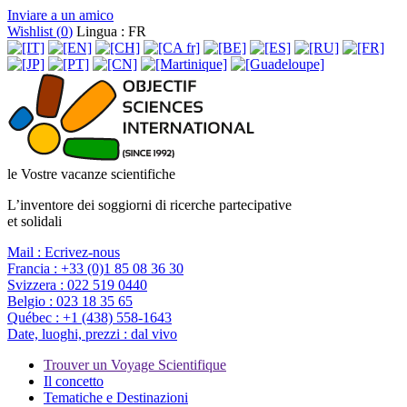
Inviare a un amico
Wishlist (
0
)
Lingua : FR
le Vostre vacanze scientifiche
L’inventore dei soggiorni di ricerche partecipative
et solidali
Mail :
Ecrivez-nous
Francia :
+33 (0)1 85 08 36 30
Svizzera :
022 519 0440
Belgio :
023 18 35 65
Québec :
+1 (438) 558-1643
Date, luoghi, prezzi :
dal vivo
Trouver un Voyage Scientifique
Il concetto
Tematiche e Destinazioni