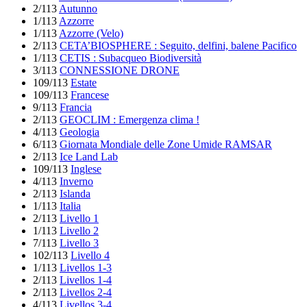
2/113
Autunno
1/113
Azzorre
1/113
Azzorre (Velo)
2/113
CETA’BIOSPHERE : Seguito, delfini, balene Pacifico
1/113
CETIS : Subacqueo Biodiversità
3/113
CONNESSIONE DRONE
109/113
Estate
109/113
Francese
9/113
Francia
2/113
GEOCLIM : Emergenza clima !
4/113
Geologia
6/113
Giornata Mondiale delle Zone Umide RAMSAR
2/113
Ice Land Lab
109/113
Inglese
4/113
Inverno
2/113
Islanda
1/113
Italia
2/113
Livello 1
1/113
Livello 2
7/113
Livello 3
102/113
Livello 4
1/113
Livellos 1-3
2/113
Livellos 1-4
2/113
Livellos 2-4
4/113
Livellos 3-4