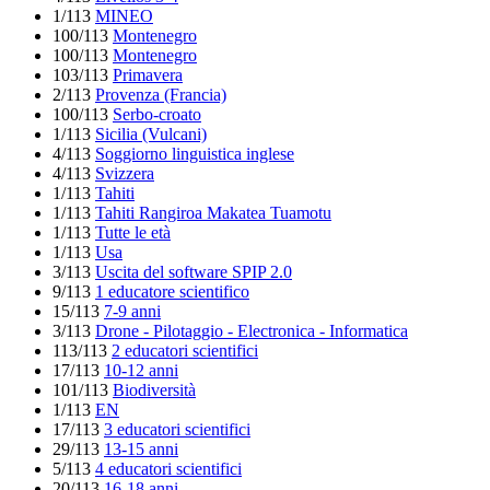
1/113
MINEO
100/113
Montenegro
100/113
Montenegro
103/113
Primavera
2/113
Provenza (Francia)
100/113
Serbo-croato
1/113
Sicilia (Vulcani)
4/113
Soggiorno linguistica inglese
4/113
Svizzera
1/113
Tahiti
1/113
Tahiti Rangiroa Makatea Tuamotu
1/113
Tutte le età
1/113
Usa
3/113
Uscita del software SPIP 2.0
9/113
1 educatore scientifico
15/113
7-9 anni
3/113
Drone - Pilotaggio - Electronica - Informatica
113/113
2 educatori scientifici
17/113
10-12 anni
101/113
Biodiversità
1/113
EN
17/113
3 educatori scientifici
29/113
13-15 anni
5/113
4 educatori scientifici
20/113
16-18 anni