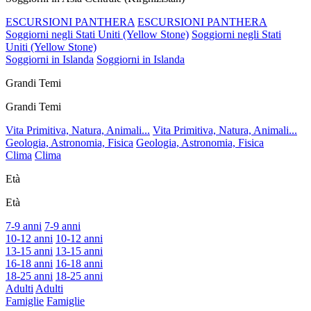
ESCURSIONI PANTHERA
ESCURSIONI PANTHERA
Soggiorni negli Stati Uniti (Yellow Stone)
Soggiorni negli Stati
Uniti (Yellow Stone)
Soggiorni in Islanda
Soggiorni in Islanda
Grandi Temi
Grandi Temi
Vita Primitiva, Natura, Animali...
Vita Primitiva, Natura, Animali...
Geologia, Astronomia, Fisica
Geologia, Astronomia, Fisica
Clima
Clima
Età
Età
7-9 anni
7-9 anni
10-12 anni
10-12 anni
13-15 anni
13-15 anni
16-18 anni
16-18 anni
18-25 anni
18-25 anni
Adulti
Adulti
Famiglie
Famiglie