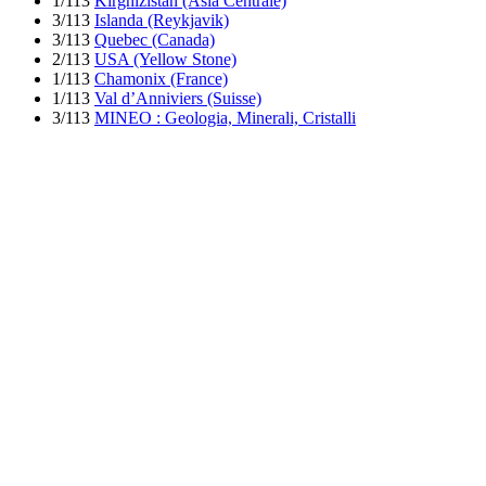
1/113
Kirghizistan (Asia Centrale)
3/113
Islanda (Reykjavik)
3/113
Quebec (Canada)
2/113
USA (Yellow Stone)
1/113
Chamonix (France)
1/113
Val d’Anniviers (Suisse)
3/113
MINEO : Geologia, Minerali, Cristalli