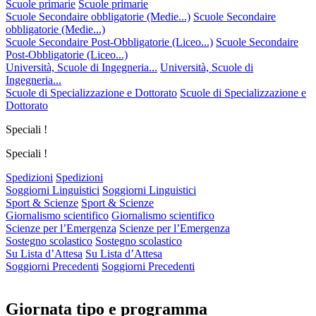
Scuole primarie
Scuole primarie
Scuole Secondaire obbligatorie (Medie...)
Scuole Secondaire
obbligatorie (Medie...)
Scuole Secondaire Post-Obbligatorie (Liceo...)
Scuole Secondaire
Post-Obbligatorie (Liceo...)
Università, Scuole di Ingegneria...
Università, Scuole di
Ingegneria...
Scuole di Specializzazione e Dottorato
Scuole di Specializzazione e
Dottorato
Speciali !
Speciali !
Spedizioni
Spedizioni
Soggiorni Linguistici
Soggiorni Linguistici
Sport & Scienze
Sport & Scienze
Giornalismo scientifico
Giornalismo scientifico
Scienze per l’Emergenza
Scienze per l’Emergenza
Sostegno scolastico
Sostegno scolastico
Su Lista d’Attesa
Su Lista d’Attesa
Soggiorni Precedenti
Soggiorni Precedenti
Giornata tipo e programma