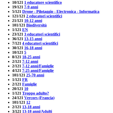
10/121
1 educatore scientifico
19/121
7-9 anni
5/121
Drone - Pilotaggio - Electronica - Informatica
121/121
2 educatori scientifici
21/121
10-12 anni
101/121
Biodiversità
1/121
EN
23/121
3 educatori scientifici
36/121
13-15 anni
7/121
4 educatori scientifici
30/121
16-18 anni
10/121
5
8/121
18-25 anni
2/121
7-12 anni
2/121
7-12 anni/Famiglie
4/121
7-25 anni/Famiglie
101/121
25-70 anni
1/121
FR
2/121
Famiglie
20/121
10
1/121
Troppo adulto?
24/121
Vercors (Francia)
101/121
12
2/121
13-18 anni
3/121
13-18 anni/Adulti