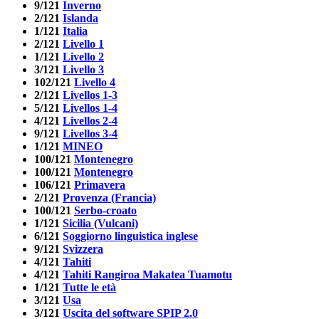
9/121
Inverno
2/121
Islanda
1/121
Italia
2/121
Livello 1
1/121
Livello 2
3/121
Livello 3
102/121
Livello 4
2/121
Livellos 1-3
5/121
Livellos 1-4
4/121
Livellos 2-4
9/121
Livellos 3-4
1/121
MINEO
100/121
Montenegro
100/121
Montenegro
106/121
Primavera
2/121
Provenza (Francia)
100/121
Serbo-croato
1/121
Sicilia (Vulcani)
6/121
Soggiorno linguistica inglese
9/121
Svizzera
4/121
Tahiti
4/121
Tahiti Rangiroa Makatea Tuamotu
1/121
Tutte le età
3/121
Usa
3/121
Uscita del software SPIP 2.0