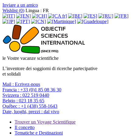
Inviare a un amico
Wishlist (
0
)
Lingua : FR
le Vostre vacanze scientifiche
L’inventore dei soggiorni di ricerche partecipative
et solidali
Mail :
Ecrivez-nous
Francia :
+33 (0)1 85 08 36 30
Svizzera :
022 519 0440
Belgio :
023 18 35 65
Québec :
+1 (438) 558-1643
Date, luoghi, prezzi :
dal vivo
Trouver un Voyage Scientifique
Il concetto
Tematiche e Destinazioni