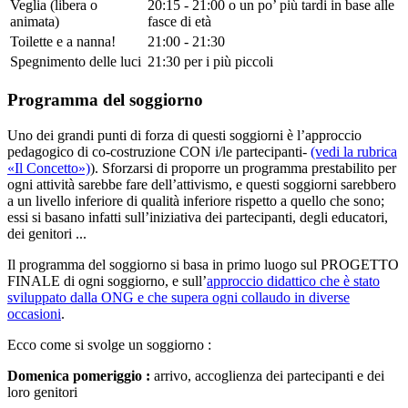
Veglia (libera o
20:15 - 21:00 o un po’ più tardi in base alle
animata)
fasce di età
Toilette e a nanna!
21:00 - 21:30
Spegnimento delle luci
21:30 per i più piccoli
Programma del soggiorno
Uno dei grandi punti di forza di questi soggiorni è l’approccio
pedagogico di co-costruzione CON i/le partecipanti-
(vedi la rubrica
«Il Concetto»)
). Sforzarsi di proporre un programma prestabilito per
ogni attività sarebbe fare dell’attivismo, e questi soggiorni sarebbero
a un livello inferiore di qualità inferiore rispetto a quello che sono;
essi si basano infatti sull’iniziativa dei partecipanti, degli educatori,
dei genitori ...
Il programma del soggiorno si basa in primo luogo sul PROGETTO
FINALE di ogni soggiorno, e sull’
approccio didattico che è stato
sviluppato dalla ONG e che supera ogni collaudo in diverse
occasioni
.
Ecco come si svolge un soggiorno :
Domenica pomeriggio :
arrivo, accoglienza dei partecipanti e dei
loro genitori