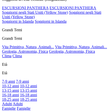
ESCURSIONI PANTHERA
ESCURSIONI PANTHERA
Soggiorni negli Stati Uniti (Yellow Stone)
Soggiorni negli Stati
Uniti (Yellow Stone)
Soggiorni in Islanda
Soggiorni in Islanda
Grandi Temi
Grandi Temi
Vita Primitiva, Natura, Animali...
Vita Primitiva, Natura, Animali...
Geologia, Astronomia, Fisica
Geologia, Astronomia, Fisica
Clima
Clima
Età
Età
7-9 anni
7-9 anni
10-12 anni
10-12 anni
13-15 anni
13-15 anni
16-18 anni
16-18 anni
18-25 anni
18-25 anni
Adulti
Adulti
Famiglie
Famiglie