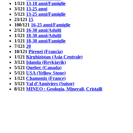
1/121
13-18 anni/Famiglie
3/121
13-25 anni
5/121
13-25 anni/Famiglie
23/121
15
100/121
16-25 anni/Famiglie
2/121
16-30 anni/Adulti
1/121
18-30 anni/Adulti
1/121
18-30 anni/Famiglie
7/121
20
10/121
Pirenei (Francia)
1/121
Kirghizistan (Asia Centrale)
3/121
Islanda (Reykjavik)
5/121
Quebec (Canada)
5/121
USA (Yellow Stone)
1/121
Chamonix (France)
3/121
Val d’Anniviers (Suisse)
8/121
MINEO : Geologia, Minerali, Cristalli