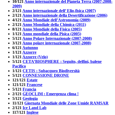
10/121
Anno internazionale del Pianeta Terra (2007-2008-
2009)
2/121
Anno internazionale dell’ Elio-fisica (2007)
2/121
Anno internazionale della Desertificazione (2006)
4/121
Anno Mondiale dell’Astronomia (2009)
2/121
Anno Mondiale della Chimica (2011)
8/121
Anno Mondiale della Fisica (2005)
1/121
Anno mondiale della Pisica (2005)
5/121
Anno Polare Internazionale (2007-2008)
3/121
Anno polare internazionale (2007-2008)
6/121
Autunno
1/121
Azzorre
1/121
Azzorre (Velo)
5/121
CETA’BIOSPHERE : Seguito, delfini, balene
Pacifico
1/121
CETIS : Subacqueo Biodiversità
5/121
CONNESSIONE DRONE
121/121
Estate
121/121
Francese
5/121
Francia
2/121
GEOCLIM : Emergenza clima !
5/121
Geologia
11/121
Giornata Mondiale delle Zone Umide RAMSAR
2/121
Ice Land Lab
117/121
Inglese