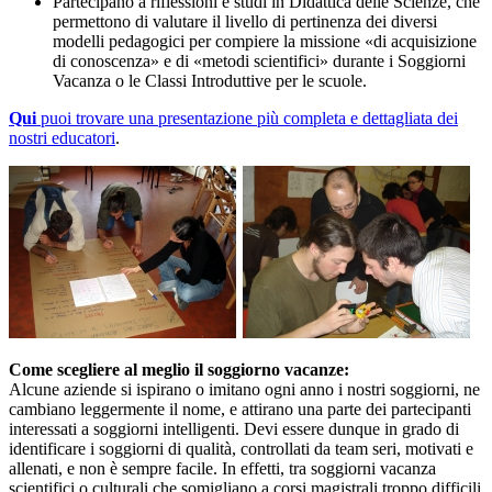
Partecipano a riflessioni e studi in Didattica delle Scienze, che
permettono di valutare il livello di pertinenza dei diversi
modelli pedagogici per compiere la missione «di acquisizione
di conoscenza» e di «metodi scientifici» durante i Soggiorni
Vacanza o le Classi Introduttive per le scuole.
Qui
puoi trovare una presentazione più completa e dettagliata dei
nostri educatori
.
Come scegliere al meglio il soggiorno vacanze:
Alcune aziende si ispirano o imitano ogni anno i nostri soggiorni, ne
cambiano leggermente il nome, e attirano una parte dei partecipanti
interessati a soggiorni intelligenti. Devi essere dunque in grado di
identificare i soggiorni di qualità, controllati da team seri, motivati e
allenati, e non è sempre facile. In effetti, tra soggiorni vacanza
scientifici o culturali che somigliano a corsi magistrali troppo difficili