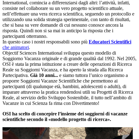
International, comincia a differenziarsi dagli altri: l’attività, infatti,
consiste nel collaborare su un vero progetto scientifico attuale,
nell’effettuare una vera ricerca scientifica, seguendo un protocollo e
utilizzando una solida strategia sperimentale, con tanto di risultati,
che si basa su vere domande di cui nessuno conosce ancora la
risposta. Quindi non si sa mai in anticipo la risposta che i
partecipanti otterranno.
In questo caso i nostri responsabili sono più
Educatori Scientifici
che animatori
.
Objectif Sciences International sviluppa questo modello di
Soggiorno Vacanza originale e di grande qualità dal 1992. Nel 2005,
OSI è stata la prima istituzione a creare delle operazioni di Ricerca
Reale su Soggiorni Vacanza, e ha aperto la strada alla Ricerca
Partecipativa.
Già 10 anni...
e siamo tuttora l’unico organismo a
proporre Soggiorni Vacanze Scientifiche che permettono ai
partecipanti (di qualunque età, bambini, adolescenti o adulti), di
imparare attraverso la pratica rendendosi utili su Progetti di Ricerca
Reale, al servizio dello Sviluppo Sostenibile, il tutto nell’ambito di
Vacanze in cui Scienza fa rima con Divertimento!
OSI ha scelto di concepire l’insieme dei soggiorni di vacanze
scientifiche secondo il «modello progetto di ricerca».