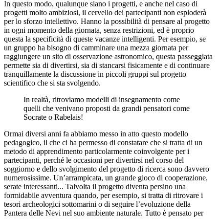
In questo modo, qualunque siano i progetti, e anche nel caso di
progetti molto ambiziosi, il cervello dei partecipanti non esploderà
per lo sforzo intellettivo. Hanno la possibilità di pensare al progetto
in ogni momento della giornata, senza restrizioni, ed è proprio
questa la specificità di queste vacanze intelligenti. Per esempio, se
un gruppo ha bisogno di camminare una mezza giornata per
raggiungere un sito di osservazione astronomico, questa passeggiata
permette sia di divertirsi, sia di stancarsi fisicamente e di continuare
tranquillamente la discussione in piccoli gruppi sul progetto
scientifico che si sta svolgendo.
In realtà, ritroviamo modelli di insegnamento come
quelli che venivano proposti da grandi pensatori come
Socrate o Rabelais!
Ormai diversi anni fa abbiamo messo in atto questo modello
pedagogico, il che ci ha permesso di constatare che si tratta di un
metodo di apprendimento particolarmente coinvolgente per i
partecipanti, perché le occasioni per divertirsi nel corso del
soggiorno e dello svolgimento del progetto di ricerca sono davvero
numerosissime. Un’arrampicata, un grande gioco di cooperazione,
serate interessanti... Talvolta il progetto diventa persino una
formidabile avventura quando, per esempio, si tratta di ritrovare i
tesori archeologici sottomarini o di seguire l’evoluzione della
Pantera delle Nevi nel suo ambiente naturale. Tutto è pensato per