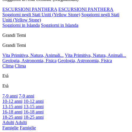
ESCURSIONI PANTHERA
ESCURSIONI PANTHERA
Soggiorni negli Stati Uniti (Yellow Stone)
Soggiorni negli Stati
Uniti (Yellow Stone)
Soggiorni in Islanda
Soggiorni in Islanda
Grandi Temi
Grandi Temi
Vita Primitiva, Natura, Animali...
Vita Primitiva, Natura, Animali...
Geologia, Astronomia, Fisica
Geologia, Astronomia, Fisica
Clima
Clima
Età
Età
7-9 anni
7-9 anni
10-12 anni
10-12 anni
13-15 anni
13-15 anni
16-18 anni
16-18 anni
18-25 anni
18-25 anni
Adulti
Adulti
Famiglie
Famiglie