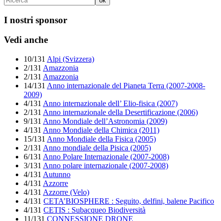
I nostri sponsor
Vedi anche
10/131
Alpi (Svizzera)
2/131
Amazzonia
2/131
Amazzonia
14/131
Anno internazionale del Pianeta Terra (2007-2008-
2009)
4/131
Anno internazionale dell’ Elio-fisica (2007)
2/131
Anno internazionale della Desertificazione (2006)
9/131
Anno Mondiale dell’Astronomia (2009)
4/131
Anno Mondiale della Chimica (2011)
15/131
Anno Mondiale della Fisica (2005)
2/131
Anno mondiale della Pisica (2005)
6/131
Anno Polare Internazionale (2007-2008)
3/131
Anno polare internazionale (2007-2008)
4/131
Autunno
4/131
Azzorre
4/131
Azzorre (Velo)
4/131
CETA’BIOSPHERE : Seguito, delfini, balene Pacifico
4/131
CETIS : Subacqueo Biodiversità
11/131
CONNESSIONE DRONE