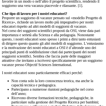
favorire in un modo o nell’altro il progetto scientifico, rendendo il
soggiorno una vera vacanza piacevole e rilassante. [1].
Che tipo di lavoro per i nostri educatori?
Proporre un soggiorno di vacanze pensato sul «modello Progetto di
Ricerca», richiede un lavoro molto più impegnativo per nostri
educatori rispetto ad altri modelli di soggiorni di vacanze.
Nel corso dei soggiorni scientifici proposti da OSI, viene data pari
importanza e serietà alla Scienza e alla pedagogia. Nonostante
questo, i nostri educatori sono spesso i primi a dirsi tanto entusiasti
di dirigere questo quanto gli altri modelli di soggiorno. L’entusiasmo
e la motivazione dei nostri educatori a OSI è d’altronde uno dei
principali punti di soddisfazione citati dai partecipanti dei nostri
soggiorni scientifici. Sembra che faccia parte delle maggiori
attrattive che invitano a iscriversi specificatamente per un soggiorno
vacanze presso Objectif Sciences International.
I nostri educatori sono particolarmente efficaci perché:
Non conta solo la loro conoscenza teorica, ma anche la
capacità tecnica e pedagogica.
Partecipano a numerose riunioni pedagogiche nel corso
dell’anno;
Ricevono diverse formazioni tecniche, pedagogiche, in
particolare sulla gestione del Progetto Ricerca per bambini;