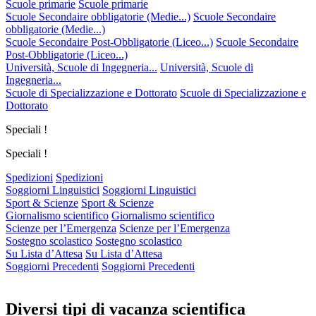
Scuole primarie
Scuole primarie
Scuole Secondaire obbligatorie (Medie...)
Scuole Secondaire
obbligatorie (Medie...)
Scuole Secondaire Post-Obbligatorie (Liceo...)
Scuole Secondaire
Post-Obbligatorie (Liceo...)
Università, Scuole di Ingegneria...
Università, Scuole di
Ingegneria...
Scuole di Specializzazione e Dottorato
Scuole di Specializzazione e
Dottorato
Speciali !
Speciali !
Spedizioni
Spedizioni
Soggiorni Linguistici
Soggiorni Linguistici
Sport & Scienze
Sport & Scienze
Giornalismo scientifico
Giornalismo scientifico
Scienze per l’Emergenza
Scienze per l’Emergenza
Sostegno scolastico
Sostegno scolastico
Su Lista d’Attesa
Su Lista d’Attesa
Soggiorni Precedenti
Soggiorni Precedenti
Diversi tipi di vacanza scientifica