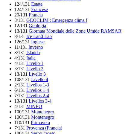
124/131
Estate
124/131
Francese
20/131
Francia
8/131
GEOCLIM : Emergenza clima !
12/131
Geologia
13/131
Giornata Mondiale delle Zone Umide RAMSAR
8/131
Ice Land Lab
126/131
Inglese
11/131
Inverno
8/131
Islanda
4/131
Italia
4/131
Livello 1
3/131
Livello 2
13/131
Livello 3
108/131
Livello 4
2/131
Livellos 1-3
6/131
Livellos 1-4
7/131
Livellos 2-4
13/131
Livellos 3-4
4/131
MINEO
100/131
Montenegro
100/131
Montenegro
110/131
Primavera
7/131
Provenza (Francia)
100/131
Serbo-croato