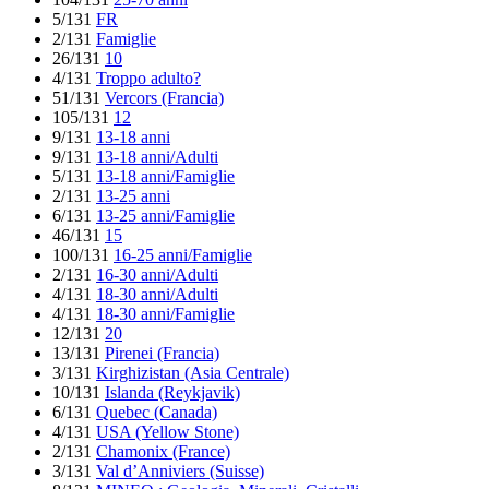
5/131
FR
2/131
Famiglie
26/131
10
4/131
Troppo adulto?
51/131
Vercors (Francia)
105/131
12
9/131
13-18 anni
9/131
13-18 anni/Adulti
5/131
13-18 anni/Famiglie
2/131
13-25 anni
6/131
13-25 anni/Famiglie
46/131
15
100/131
16-25 anni/Famiglie
2/131
16-30 anni/Adulti
4/131
18-30 anni/Adulti
4/131
18-30 anni/Famiglie
12/131
20
13/131
Pirenei (Francia)
3/131
Kirghizistan (Asia Centrale)
10/131
Islanda (Reykjavik)
6/131
Quebec (Canada)
4/131
USA (Yellow Stone)
2/131
Chamonix (France)
3/131
Val d’Anniviers (Suisse)