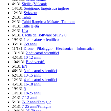
4/131
Sicilia (Vulcani)
14/131
Soggiorno linguistica inglese
12/131
Svizzera
2/131
Tahiti
2/131
Tahiti Rangiroa Makatea Tuamotu
4/131
Tutte le età
2/131
Usa
6/131
Uscita del software SPIP 2.0
19/131
1 educatore scientifico
35/131
7-9 anni
11/131
Drone - Pilotaggio - Electronica - Informatica
131/131
2 educatori scientifici
42/131
10-12 anni
104/131
Biodiversità
5/131
EN
46/131
3 educatori scientifici
62/131
13-15 anni
12/131
4 educatori scientifici
45/131
16-18 anni
19/131
5
14/131
18-25 anni
2/131
7-12 anni
5/131
7-12 anni/Famiglie
2/131
7-25 anni/Famiglie
104/131
25-70 anni