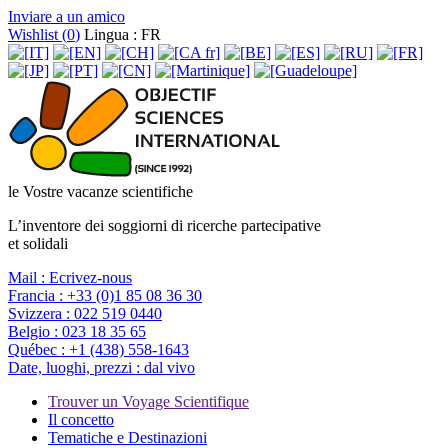
Inviare a un amico
Wishlist (
0
)
Lingua : FR
le Vostre vacanze scientifiche
L’inventore dei soggiorni di ricerche partecipative
et solidali
Mail :
Ecrivez-nous
Francia :
+33 (0)1 85 08 36 30
Svizzera :
022 519 0440
Belgio :
023 18 35 65
Québec :
+1 (438) 558-1643
Date, luoghi, prezzi :
dal vivo
Trouver un Voyage Scientifique
Il concetto
Tematiche e Destinazioni