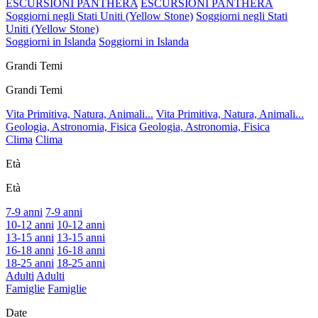
ESCURSIONI PANTHERA
ESCURSIONI PANTHERA
Soggiorni negli Stati Uniti (Yellow Stone)
Soggiorni negli Stati
Uniti (Yellow Stone)
Soggiorni in Islanda
Soggiorni in Islanda
Grandi Temi
Grandi Temi
Vita Primitiva, Natura, Animali...
Vita Primitiva, Natura, Animali...
Geologia, Astronomia, Fisica
Geologia, Astronomia, Fisica
Clima
Clima
Età
Età
7-9 anni
7-9 anni
10-12 anni
10-12 anni
13-15 anni
13-15 anni
16-18 anni
16-18 anni
18-25 anni
18-25 anni
Adulti
Adulti
Famiglie
Famiglie
Date