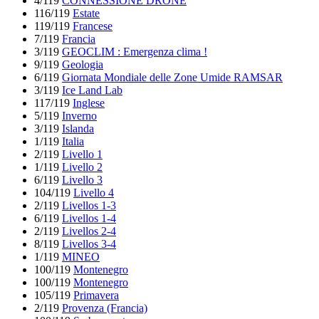
4/119
CONNESSIONE DRONE
116/119
Estate
119/119
Francese
7/119
Francia
3/119
GEOCLIM : Emergenza clima !
9/119
Geologia
6/119
Giornata Mondiale delle Zone Umide RAMSAR
3/119
Ice Land Lab
117/119
Inglese
5/119
Inverno
3/119
Islanda
1/119
Italia
2/119
Livello 1
1/119
Livello 2
6/119
Livello 3
104/119
Livello 4
2/119
Livellos 1-3
6/119
Livellos 1-4
2/119
Livellos 2-4
8/119
Livellos 3-4
1/119
MINEO
100/119
Montenegro
100/119
Montenegro
105/119
Primavera
2/119
Provenza (Francia)