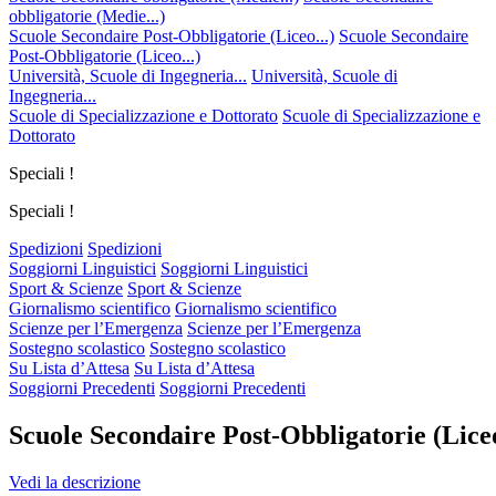
obbligatorie (Medie...)
Scuole Secondaire Post-Obbligatorie (Liceo...)
Scuole Secondaire
Post-Obbligatorie (Liceo...)
Università, Scuole di Ingegneria...
Università, Scuole di
Ingegneria...
Scuole di Specializzazione e Dottorato
Scuole di Specializzazione e
Dottorato
Speciali !
Speciali !
Spedizioni
Spedizioni
Soggiorni Linguistici
Soggiorni Linguistici
Sport & Scienze
Sport & Scienze
Giornalismo scientifico
Giornalismo scientifico
Scienze per l’Emergenza
Scienze per l’Emergenza
Sostegno scolastico
Sostegno scolastico
Su Lista d’Attesa
Su Lista d’Attesa
Soggiorni Precedenti
Soggiorni Precedenti
Scuole Secondaire Post-Obbligatorie (Liceo
Vedi la descrizione