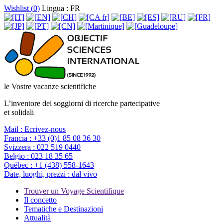
Wishlist (
0
)
Lingua : FR
le Vostre vacanze scientifiche
L’inventore dei soggiorni di ricerche partecipative
et solidali
Mail :
Ecrivez-nous
Francia :
+33 (0)1 85 08 36 30
Svizzera :
022 519 0440
Belgio :
023 18 35 65
Québec :
+1 (438) 558-1643
Date, luoghi, prezzi :
dal vivo
Trouver un Voyage Scientifique
Il concetto
Tematiche e Destinazioni
Attualità