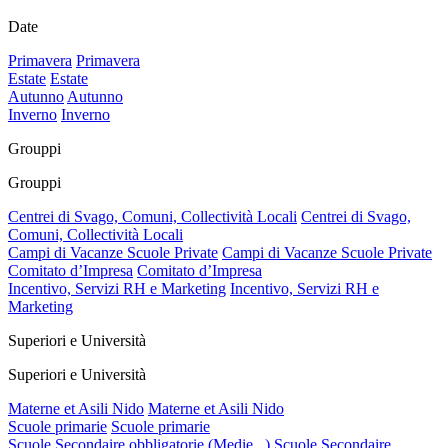
Date
Primavera
Primavera
Estate
Estate
Autunno
Autunno
Inverno
Inverno
Grouppi
Grouppi
Centrei di Svago, Comuni, Collectività Locali
Centrei di Svago,
Comuni, Collectività Locali
Campi di Vacanze Scuole Private
Campi di Vacanze Scuole Private
Comitato d’Impresa
Comitato d’Impresa
Incentivo, Servizi RH e Marketing
Incentivo, Servizi RH e
Marketing
Superiori e Università
Superiori e Università
Materne et Asili Nido
Materne et Asili Nido
Scuole primarie
Scuole primarie
Scuole Secondaire obbligatorie (Medie...)
Scuole Secondaire