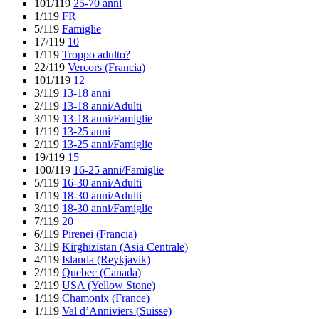
101/119
25-70 anni
1/119
FR
5/119
Famiglie
17/119
10
1/119
Troppo adulto?
22/119
Vercors (Francia)
101/119
12
3/119
13-18 anni
2/119
13-18 anni/Adulti
3/119
13-18 anni/Famiglie
1/119
13-25 anni
2/119
13-25 anni/Famiglie
19/119
15
100/119
16-25 anni/Famiglie
5/119
16-30 anni/Adulti
1/119
18-30 anni/Adulti
3/119
18-30 anni/Famiglie
7/119
20
6/119
Pirenei (Francia)
3/119
Kirghizistan (Asia Centrale)
4/119
Islanda (Reykjavik)
2/119
Quebec (Canada)
2/119
USA (Yellow Stone)
1/119
Chamonix (France)
1/119
Val d’Anniviers (Suisse)