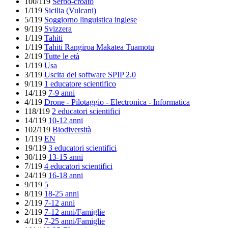
100/119
Serbo-croato
1/119
Sicilia (Vulcani)
5/119
Soggiorno linguistica inglese
9/119
Svizzera
1/119
Tahiti
1/119
Tahiti Rangiroa Makatea Tuamotu
2/119
Tutte le età
1/119
Usa
3/119
Uscita del software SPIP 2.0
9/119
1 educatore scientifico
14/119
7-9 anni
4/119
Drone - Pilotaggio - Electronica - Informatica
118/119
2 educatori scientifici
14/119
10-12 anni
102/119
Biodiversità
1/119
EN
19/119
3 educatori scientifici
30/119
13-15 anni
7/119
4 educatori scientifici
24/119
16-18 anni
9/119
5
8/119
18-25 anni
2/119
7-12 anni
2/119
7-12 anni/Famiglie
4/119
7-25 anni/Famiglie