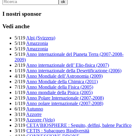
I nostri sponsor
Vedi anche
5/119
Alpi (Svizzera)
5/119
Amazzonia
5/119
Amazzonia
5/119
Anno internazionale del Pianeta Terra (2007-2008-
2009)
2/119
Anno internazionale dell’ Elio-fisica (2007)
1/119
Anno internazionale della Desertificazione (2006)
4/119
Anno Mondiale dell’Astronomia (2009)
2/119
Anno Mondiale della Chimica (2011)
7/119
Anno Mondiale della Fisica (2005)
1/119
Anno mondiale della Pisica (2005)
2/119
Anno Polare Internazionale (2007-2008)
1/119
Anno polare internazionale (2007-2008)
6/119
Autunno
3/119
Azzorre
3/119
Azzorre (Velo)
2/119
CETA’BIOSPHERE : Seguito, delfini, balene Pacifico
3/119
CETIS : Subacqueo Biodiversità