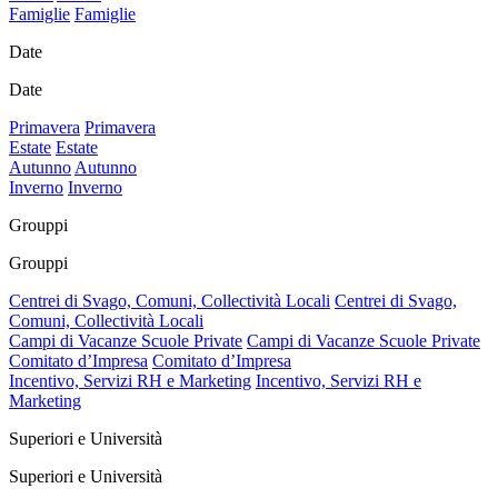
Famiglie
Famiglie
Date
Date
Primavera
Primavera
Estate
Estate
Autunno
Autunno
Inverno
Inverno
Grouppi
Grouppi
Centrei di Svago, Comuni, Collectività Locali
Centrei di Svago,
Comuni, Collectività Locali
Campi di Vacanze Scuole Private
Campi di Vacanze Scuole Private
Comitato d’Impresa
Comitato d’Impresa
Incentivo, Servizi RH e Marketing
Incentivo, Servizi RH e
Marketing
Superiori e Università
Superiori e Università