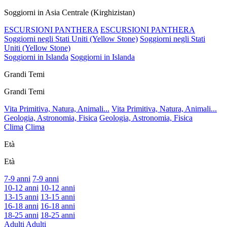
Soggiorni in Asia Centrale (Kirghizistan)
ESCURSIONI PANTHERA
ESCURSIONI PANTHERA
Soggiorni negli Stati Uniti (Yellow Stone)
Soggiorni negli Stati
Uniti (Yellow Stone)
Soggiorni in Islanda
Soggiorni in Islanda
Grandi Temi
Grandi Temi
Vita Primitiva, Natura, Animali...
Vita Primitiva, Natura, Animali...
Geologia, Astronomia, Fisica
Geologia, Astronomia, Fisica
Clima
Clima
Età
Età
7-9 anni
7-9 anni
10-12 anni
10-12 anni
13-15 anni
13-15 anni
16-18 anni
16-18 anni
18-25 anni
18-25 anni
Adulti
Adulti