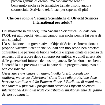
piccola gamma di esempi, ma ovviamente sentiti il
benvenuto anche se le tematiche trattate ti sono ancora
sconosciute. Scrivici o telefonaci per saperne di più!
Che cosa sono le Vacanze Scientifiche di Objectif Sciences
International per adulti?
Dal momento in cui scegli una Vacanza Scientifica Solidale con
l’OSI: sei utili perché vieni sul campo, ma anche perché fai parte di
una squadra!
L’associazione non governativa «Objectif Sciences International»
propone Vacanze Scientifiche Solidali con uno scopo ben preciso:
consentire alle persone di buona volontà e appassionate di scienza di
rendersi utili a favore dello sviluppo sostenibile, e quindi al servizio
delle generazioni future e del nostro pianeta. Se funziona così bene,
è perché la tua presenza attiva fa parte di un progetto complesso e
ben consolidato ...
Osservare e avvicinare gli animali della foresta boreale per
studiarli, ma senza disturbarli? Contribuire alla protezione delle
barriere coralline o della Pantera di neve? Parliamo di azioni reali
per salvare il pianeta! I programmi offerti da Objectif Sciences
International danno un reale contributo al miglioramento del futuro
del nostro pianeta.