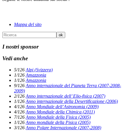
Mappa del sito
I nostri sponsor
Vedi anche
5/126
Alpi (Svizzera)
1/126
Amazzonia
1/126
Amazzonia
9/126
Anno internazionale del Pianeta Terra (2007-2008-
2009)
2/126
Anno internazionale dell’ Elio-fisica (2007)
1/126
Anno internazionale della Desertificazione (2006)
4/126
Anno Mondiale dell’Astronomia (2009)
4/126
Anno Mondiale della Chimica (2011)
7/126
Anno Mondiale della Fisica (2005)
1/126
Anno mondiale della Pisica (2005)
3/126
Anno Polare Internazionale (2007-2008)