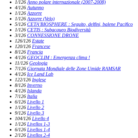
1/126
Anno polare internazionale (2007-2008)
4/126
Autunno
1/126
Azzorre
1/126
Azzorre (Velo)
5/126
CETA’BIOSPHERE : Seguito, delfini, balene Pacifico
1/126
CETIS : Subacqueo Biodiversità
3/126
CONNESSIONE DRONE
126/126
Estate
120/126
Francese
8/126
Francia
4/126
GEOCLIM : Emergenza clima !
11/126
Geologia
7/126
Giornata Mondiale delle Zone Umide RAMSAR
4/126
Ice Land Lab
122/126
Inglese
8/126
Inverno
4/126
Islanda
7/126
Italia
6/126
Livello 1
1/126
Livello 2
9/126
Livello 3
104/126
Livello 4
1/126
Livellos 1-3
6/126
Livellos 1-4
2/126
Livellos 2-4