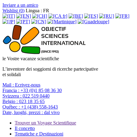
Inviare a un amico
Wishlist (
0
)
Lingua : FR
le Vostre vacanze scientifiche
L’inventore dei soggiorni di ricerche partecipative
et solidali
Mail :
Ecrivez-nous
Francia :
+33 (0)1 85 08 36 30
Svizzera :
022 519 0440
Belgio :
023 18 35 65
Québec :
+1 (438) 558-1643
Date, luoghi, prezzi :
dal vivo
Trouver un Voyage Scientifique
Il concetto
Tematiche e Destinazioni