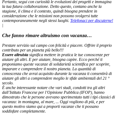
Pertanto, segui con curiosità le evoluzioni dei progetti e immagina
la tua futura collaborazione. Detto questo, contano anche la
stagione, il clima e il contesto, quindi bisogna prendere in
considerazione che le missioni non possono svolgersi tutte
contemporaneamente negli stessi luoghi.
Telefonaci per discuterne!
|
Che fanno rimare altruismo con vacanza…
Prestare servizio sul campo con felicità e piacere. Offrire il proprio
contributo per un pianeta più bello!!!
Essere altruista
significa mettere in pratica le tue conoscenze per
aiutare gli altri. E per aiutare, bisogna capire. Ecco perché ti
proponiamo queste vacanze di solidarietà scientifica per scoprire,
imparare e comprendere il nostro pianeta. La quantità di
conoscenza che avrai acquisito durante la vacanza ti consentirà di
aiutare gli altri a comprendere meglio le sfide ambientali del 21 °
secolo.
È anche interessante notare che vari studi, condotti tra gli altri
dall’Istituto Francese per l’Opinione Pubblica (IFOP), hanno
dimostrato che le persone avevano sperimentato tutti i tipi classici di
vacanza: in montagna, al mare, ... Oggi vogliono di più, e per
questo motivo siamo qui a proporti vacanze che ti possano
soddisfare completamente.