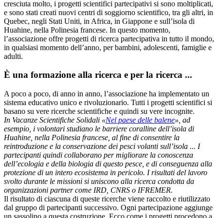
cresciuta molto, i progetti scientifici partecipativi si sono moltiplicati,
e sono stati creati nuovi centri di soggiorno scientifico, tra gli altri, in
Quebec, negli Stati Uniti, in Africa, in Giappone e sull’isola di
Huahine, nella Polinesia francese. In questo momento,
l’associazione offre progetti di ricerca partecipativa in tutto il mondo,
in qualsiasi momento dell’anno, per bambini, adolescenti, famiglie e
adulti.
È una formazione alla ricerca e per la ricerca ...
A poco a poco, di anno in anno, l’associazione ha implementato un
sistema educativo unico e rivoluzionario. Tutti i progetti scientifici si
basano su vere ricerche scientifiche e quindi su vere incognite.
In Vacanze Scientifiche Solidali «
Nel paese delle balene
», ad
esempio, i volontari studiano le barriere coralline dell’isola di
Huahine, nella Polinesia francese, al fine di consentire la
reintroduzione e la conservazione dei pesci volanti sull’isola ... I
partecipanti quindi collaborano per migliorare la conoscenza
dell’ecologia e della biologia di questo pesce, e di conseguenza alla
protezione di un intero ecosistema in pericolo. I risultati del lavoro
svolto durante le missioni si uniscono alla ricerca condotta da
organizzazioni partner come IRD, CNRS o IFREMER.
Il risultato di ciascuna di queste ricerche viene raccolto e riutilizzato
dal gruppo di partecipanti successivo. Ogni partecipazione aggiunge
un sassolino a questa costruzione. Ecco come i progetti procedono a