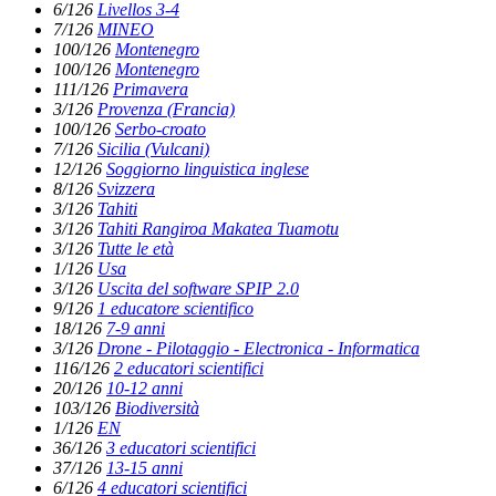
6/126
Livellos 3-4
7/126
MINEO
100/126
Montenegro
100/126
Montenegro
111/126
Primavera
3/126
Provenza (Francia)
100/126
Serbo-croato
7/126
Sicilia (Vulcani)
12/126
Soggiorno linguistica inglese
8/126
Svizzera
3/126
Tahiti
3/126
Tahiti Rangiroa Makatea Tuamotu
3/126
Tutte le età
1/126
Usa
3/126
Uscita del software SPIP 2.0
9/126
1 educatore scientifico
18/126
7-9 anni
3/126
Drone - Pilotaggio - Electronica - Informatica
116/126
2 educatori scientifici
20/126
10-12 anni
103/126
Biodiversità
1/126
EN
36/126
3 educatori scientifici
37/126
13-15 anni
6/126
4 educatori scientifici