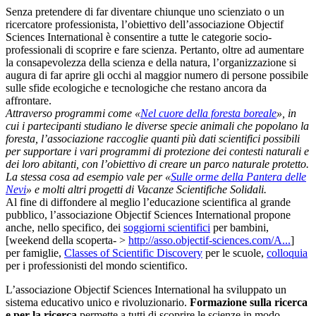
Senza pretendere di far diventare chiunque uno scienziato o un
ricercatore professionista, l’obiettivo dell’associazione Objectif
Sciences International è consentire a tutte le categorie socio-
professionali di scoprire e fare scienza. Pertanto, oltre ad aumentare
la consapevolezza della scienza e della natura, l’organizzazione si
augura di far aprire gli occhi al maggior numero di persone possibile
sulle sfide ecologiche e tecnologiche che restano ancora da
affrontare.
Attraverso programmi come «
Nel cuore della foresta boreale
», in
cui i partecipanti studiano le diverse specie animali che popolano la
foresta, l’associazione raccoglie quanti più dati scientifici possibili
per supportare i vari programmi di protezione dei contesti naturali e
dei loro abitanti, con l’obiettivo di creare un parco naturale protetto.
La stessa cosa ad esempio vale per «
Sulle orme della Pantera delle
Nevi
» e molti altri progetti di Vacanze Scientifiche Solidali.
Al fine di diffondere al meglio l’educazione scientifica al grande
pubblico, l’associazione Objectif Sciences International propone
anche, nello specifico, dei
soggiorni scientifici
per bambini,
[weekend della scoperta- >
http://asso.objectif-sciences.com/A...
]
per famiglie,
Classes of Scientific Discovery
per le scuole,
colloquia
per i professionisti del mondo scientifico.
L’associazione Objectif Sciences International ha sviluppato un
sistema educativo unico e rivoluzionario.
Formazione sulla ricerca
e per la ricerca
permette a tutti di scoprire le scienze in modo