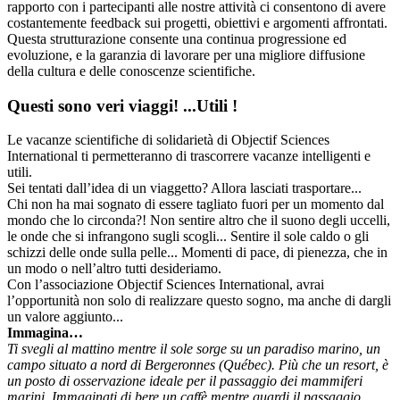
rapporto con i partecipanti alle nostre attività ci consentono di avere
costantemente feedback sui progetti, obiettivi e argomenti affrontati.
Questa strutturazione consente una continua progressione ed
evoluzione, e la garanzia di lavorare per una migliore diffusione
della cultura e delle conoscenze scientifiche.
Questi sono veri viaggi! ...Utili !
Le vacanze scientifiche di solidarietà di Objectif Sciences
International ti permetteranno di trascorrere vacanze intelligenti e
utili.
Sei tentati dall’idea di un viaggetto? Allora lasciati trasportare...
Chi non ha mai sognato di essere tagliato fuori per un momento dal
mondo che lo circonda?! Non sentire altro che il suono degli uccelli,
le onde che si infrangono sugli scogli... Sentire il sole caldo o gli
schizzi delle onde sulla pelle... Momenti di pace, di pienezza, che in
un modo o nell’altro tutti desideriamo.
Con l’associazione Objectif Sciences International, avrai
l’opportunità non solo di realizzare questo sogno, ma anche di dargli
un valore aggiunto...
Immagina…
Ti svegli al mattino mentre il sole sorge su un paradiso marino, un
campo situato a nord di Bergeronnes (Québec). Più che un resort, è
un posto di osservazione ideale per il passaggio dei mammiferi
marini. Immaginati di bere un caffè mentre guardi il passaggio