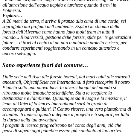
all’attrazione dell’acqua tiepida e turchese quando ti trovi in
Polinesia.
Esplora…
A 20 metri da terra, ti arriva il pranzo alla cima di una corda, sei
sopraffatto dai profumi dell’ambiente. Esplori la chioma della
foresta dell’Alvernia come hanno fatto molti team in tutto il
mondo... Biodiversità, gestione delle foreste, sfide per le generazioni
future ... ti trovi al centro di un parco naturale protetto e ricco, per
condurre esperimenti soggiornando in un contesto autentico e
ancora selvaggio.
Sono esperienze fuori dal comune…
Dalle vette dell’Asia alle foreste boreali, dai mari caldi alle sorgenti
ancestrali, Objectif Sciences International ti farà riscoprire il nostro
Pianeta sotto una nuova luce. In diversi luoghi del mondo si
ritrovano molte tematiche scientifiche. Sta a te scegliere la
destinazione e l’ambiente. Qualunque sia il luogo e la missione, il
team di Objectif Sciences International sarà in grado di
accompagnarti e guidarti. Il Centro risorse, una vera piattaforma di
scambio, ti aiuterà quindi a definire il progetto e ti seguirà per tutta
la durata della tua avventura.
I progetti di ricerca progrediscono nel corso degli anni, ciò che
pensi di sapere oggi potrebbe essere già cambiato al tuo arrivo.