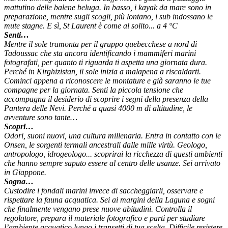
mattutino delle balene beluga. In basso, i kayak da mare sono in
preparazione, mentre sugli scogli, più lontano, i sub indossano le
mute stagne. E sì, St Laurent è come al solito... a 4 °C
Senti…
Mentre il sole tramonta per il gruppo quebecchese a nord di
Tadoussac che sta ancora identificando i mammiferi marini
fotografati, per quanto ti riguarda ti aspetta una giornata dura.
Perché in Kirghizistan, il sole inizia a malapena a riscaldarti.
Cominci appena a riconoscere le montature e già saranno le tue
compagne per la giornata. Senti la piccola tensione che
accompagna il desiderio di scoprire i segni della presenza della
Pantera delle Nevi. Perché a quasi 4000 m di altitudine, le
avventure sono tante…
Scopri…
Odori, suoni nuovi, una cultura millenaria. Entra in contatto con le
Onsen, le sorgenti termali ancestrali dalle mille virtù. Geologo,
antropologo, idrogeologo... scoprirai la ricchezza di questi ambienti
che hanno sempre saputo essere al centro delle usanze. Sei arrivato
in Giappone.
Sogna…
Custodire i fondali marini invece di saccheggiarli, osservare e
rispettare la fauna acquatica. Sei ai margini della Laguna e sogni
che finalmente vengano prese nuove abitudini. Controlla il
regolatore, prepara il materiale fotografico e parti per studiare
l’ambiente acquatico lungo i transetti di tua scelta. Difficile resistere