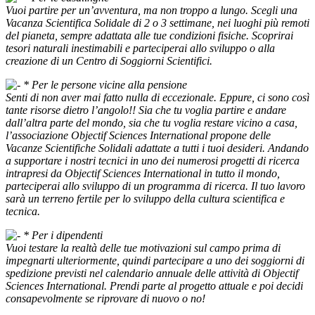
Vuoi partire per un’avventura, ma non troppo a lungo. Scegli una
Vacanza Scientifica Solidale di 2 o 3 settimane, nei luoghi più remoti
del pianeta, sempre adattata alle tue condizioni fisiche. Scoprirai
tesori naturali inestimabili e parteciperai allo sviluppo o alla
creazione di un Centro di Soggiorni Scientifici.
*
Per le persone vicine alla pensione
Senti di non aver mai fatto nulla di eccezionale. Eppure, ci sono così
tante risorse dietro l’angolo!! Sia che tu voglia partire e andare
dall’altra parte del mondo, sia che tu voglia restare vicino a casa,
l’associazione Objectif Sciences International propone delle
Vacanze Scientifiche Solidali adattate a tutti i tuoi desideri. Andando
a supportare i nostri tecnici in uno dei numerosi progetti di ricerca
intrapresi da Objectif Sciences International in tutto il mondo,
parteciperai allo sviluppo di un programma di ricerca. Il tuo lavoro
sarà un terreno fertile per lo sviluppo della cultura scientifica e
tecnica.
*
Per i dipendenti
Vuoi testare la realtà delle tue motivazioni sul campo prima di
impegnarti ulteriormente, quindi partecipare a uno dei soggiorni di
spedizione previsti nel calendario annuale delle attività di Objectif
Sciences International. Prendi parte al progetto attuale e poi decidi
consapevolmente se riprovare di nuovo o no!