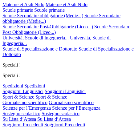
Materne et Asili Nido
Materne et Asili Nido
Scuole primarie
Scuole primarie
Scuole Secondaire obbligatorie (Medie...)
Scuole Secondaire
obbligatorie (Medie...)
Scuole Secondaire Post-Obbligatorie (Liceo...)
Scuole Secondaire
Post-Obbligatorie (Liceo...)
Università, Scuole di Ingegneria...
Università, Scuole di
Ingegneria...
Scuole di Specializzazione e Dottorato
Scuole di Specializzazione e
Dottorato
Speciali !
Speciali !
Spedizioni
Spedizioni
Soggiorni Linguistici
Soggiorni Linguistici
Sport & Scienze
Sport & Scienze
Giornalismo scientifico
Giornalismo scientifico
Scienze per l’Emergenza
Scienze per l’Emergenza
Sostegno scolastico
Sostegno scolastico
Su Lista d’Attesa
Su Lista d’Attesa
Soggiorni Precedenti
Soggiorni Precedenti