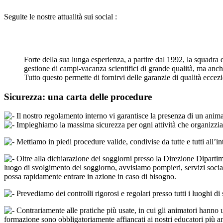
Seguite le nostre attualità sui social :
Forte della sua lunga esperienza, a partire dal 1992, la squadr
gestione di campi-vacanza scientifici di grande qualità, ma anch
Tutto questo permette di fornirvi delle garanzie di qualità eccezi
Sicurezza: una carta delle procedure
Il nostro regolamento interno vi garantisce la presenza di un anima
Impieghiamo la massima sicurezza per ogni attività che organizziamo,
Mettiamo in piedi procedure valide, condivise da tutte e tutti all’
Oltre alla dichiarazione dei soggiorni presso la Direzione Diparti
luogo di svolgimento del soggiorno, avvisiamo pompieri, servizi sociali,
possa rapidamente entrare in azione in caso di bisogno.
Prevediamo dei controlli rigorosi e regolari presso tutti i luoghi di
Contrariamente alle pratiche più usate, in cui gli animatori hanno un
formazione sono obbligatoriamente affiancati ai nostri educatori più an