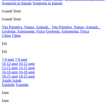
Soggiorni in Islanda
Soggiorni in Islanda
Grandi Temi
Grandi Temi
Vita Primitiva, Natura, Animali...
Vita Primitiva, Natura, Animali...
Geologia, Astronomia, Fisica
Geologia, Astronomia, Fisica
Clima
Clima
Età
Età
7-9 anni
7-9 anni
10-12 anni
10-12 anni
13-15 anni
13-15 anni
16-18 anni
16-18 anni
18-25 anni
18-25 anni
Adulti
Adulti
Famiglie
Famiglie
Date
Date