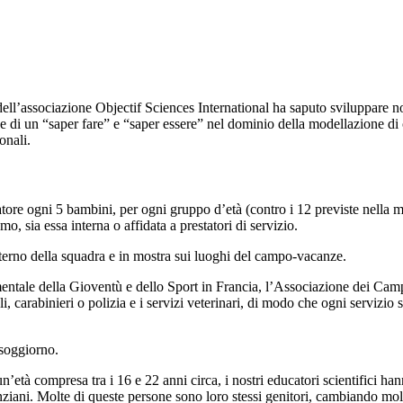
a dell’associazione Objectif Sciences International ha saputo sviluppar
e di un “saper fare” e “saper essere” nel dominio della modellazione di 
onali.
tore ogni 5 bambini, per ogni gruppo d’età (contro i 12 previste nella ma
 sia essa interna o affidata a prestatori di servizio.
interno della squadra e in mostra sui luoghi del campo-vacanze.
mentale della Gioventù e dello Sport in Francia, l’Associazione dei Ca
 carabinieri o polizia e i servizi veterinari, di modo che ogni servizio 
 soggiorno.
’età compresa tra i 16 e 22 anni circa, i nostri educatori scientifici han
ziani. Molte di queste persone sono loro stessi genitori, cambiando molto