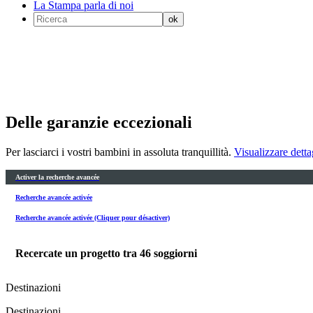
La Stampa parla di noi
Delle garanzie eccezionali
Per lasciarci i vostri bambini in assoluta tranquillità.
Visualizzare detta
Activer la recherche avancée
Recherche avancée activée
Recherche avancée activée (Cliquer pour désactiver)
Recercate un progetto tra
46
soggiorni
Destinazioni
Destinazioni