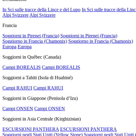
In Sci sulle tracce della Lince e del Lupo
In Sci sulle tracce della Lin
Alpi Svizzere
Alpi Svizzere
Francia
Soggiorni in Pirenei (Francia)
Soggiorni in Pirenei (Francia)
Soggiorno in Francia (Chamonix)
Soggiorno in Francia (Chamonix)
Europa
Europa
Soggiorni in Québec (Canada)
Campi BOREALIS
Campi BOREALIS
Soggiorni a Tahiti (Isola di Huahiné)
Campi RAHUI
Campi RAHUI
Soggiorni in Giappone (Penisola d’Izu)
Campi ONSEN
Campi ONSEN
Soggiorni in Asia Centrale (Kirghizistan)
ESCURSIONI PANTHERA
ESCURSIONI PANTHERA
Soggiorni negli Stati Uniti (Yellow Stone)
Soggiorni negli Stati Uniti