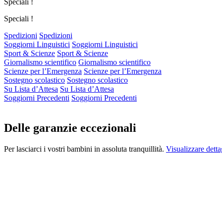
Speciali !
Speciali !
Spedizioni
Spedizioni
Soggiorni Linguistici
Soggiorni Linguistici
Sport & Scienze
Sport & Scienze
Giornalismo scientifico
Giornalismo scientifico
Scienze per l’Emergenza
Scienze per l’Emergenza
Sostegno scolastico
Sostegno scolastico
Su Lista d’Attesa
Su Lista d’Attesa
Soggiorni Precedenti
Soggiorni Precedenti
Delle garanzie eccezionali
Per lasciarci i vostri bambini in assoluta tranquillità.
Visualizzare detta