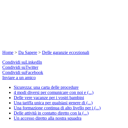
Home
>
Da Sapere
>
Delle garanzie eccezionali
Condividi suLinkedIn
Condividi suTwitter
Condividi suFacebook
Inviare a un amico
Sicurezza: una carta delle procedure
4 modi diversi per comunicare con noi e (...)
Delle vere vacanze per i vostri bambini
Una tariffa unica per qualsiasi genere di (...)
Una formazione continua di alto livello per i (...)
Delle attività in contatto diretto con la (...)
Un accesso diretto alla nostra squadra