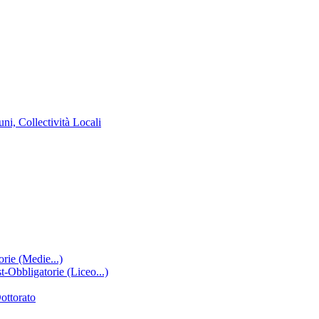
ni, Collectività Locali
rie (Medie...)
-Obbligatorie (Liceo...)
ottorato