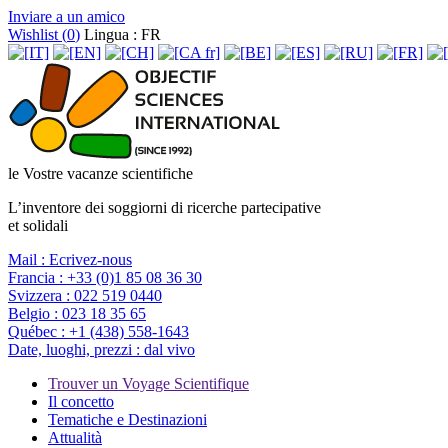
Inviare a un amico
Wishlist (
0
)
Lingua : FR
le Vostre vacanze scientifiche
L’inventore dei soggiorni di ricerche partecipative
et solidali
Mail :
Ecrivez-nous
Francia :
+33 (0)1 85 08 36 30
Svizzera :
022 519 0440
Belgio :
023 18 35 65
Québec :
+1 (438) 558-1643
Date, luoghi, prezzi :
dal vivo
Trouver un Voyage Scientifique
Il concetto
Tematiche e Destinazioni
Attualità