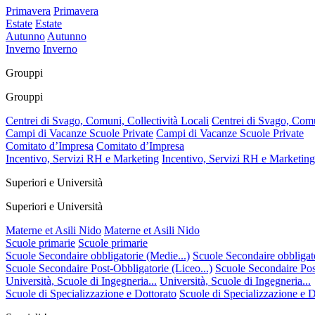
Primavera
Primavera
Estate
Estate
Autunno
Autunno
Inverno
Inverno
Grouppi
Grouppi
Centrei di Svago, Comuni, Collectività Locali
Centrei di Svago, Comu
Campi di Vacanze Scuole Private
Campi di Vacanze Scuole Private
Comitato d’Impresa
Comitato d’Impresa
Incentivo, Servizi RH e Marketing
Incentivo, Servizi RH e Marketing
Superiori e Università
Superiori e Università
Materne et Asili Nido
Materne et Asili Nido
Scuole primarie
Scuole primarie
Scuole Secondaire obbligatorie (Medie...)
Scuole Secondaire obbligato
Scuole Secondaire Post-Obbligatorie (Liceo...)
Scuole Secondaire Post
Università, Scuole di Ingegneria...
Università, Scuole di Ingegneria...
Scuole di Specializzazione e Dottorato
Scuole di Specializzazione e D