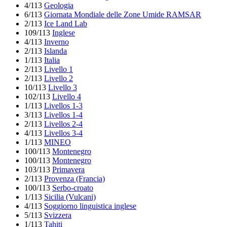
4/113
Geologia
6/113
Giornata Mondiale delle Zone Umide RAMSAR
2/113
Ice Land Lab
109/113
Inglese
4/113
Inverno
2/113
Islanda
1/113
Italia
2/113
Livello 1
2/113
Livello 2
10/113
Livello 3
102/113
Livello 4
1/113
Livellos 1-3
3/113
Livellos 1-4
2/113
Livellos 2-4
4/113
Livellos 3-4
1/113
MINEO
100/113
Montenegro
100/113
Montenegro
103/113
Primavera
2/113
Provenza (Francia)
100/113
Serbo-croato
1/113
Sicilia (Vulcani)
4/113
Soggiorno linguistica inglese
5/113
Svizzera
1/113
Tahiti