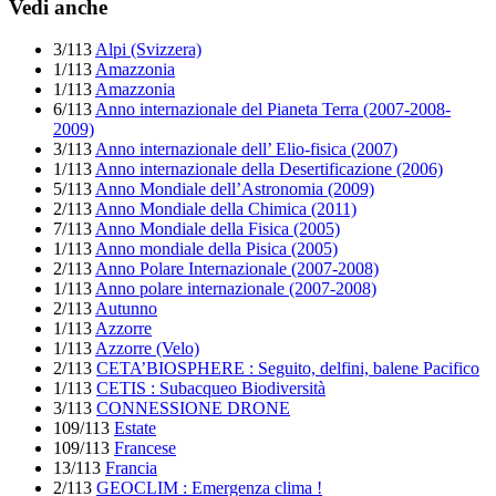
Vedi anche
3/113
Alpi (Svizzera)
1/113
Amazzonia
1/113
Amazzonia
6/113
Anno internazionale del Pianeta Terra (2007-2008-
2009)
3/113
Anno internazionale dell’ Elio-fisica (2007)
1/113
Anno internazionale della Desertificazione (2006)
5/113
Anno Mondiale dell’Astronomia (2009)
2/113
Anno Mondiale della Chimica (2011)
7/113
Anno Mondiale della Fisica (2005)
1/113
Anno mondiale della Pisica (2005)
2/113
Anno Polare Internazionale (2007-2008)
1/113
Anno polare internazionale (2007-2008)
2/113
Autunno
1/113
Azzorre
1/113
Azzorre (Velo)
2/113
CETA’BIOSPHERE : Seguito, delfini, balene Pacifico
1/113
CETIS : Subacqueo Biodiversità
3/113
CONNESSIONE DRONE
109/113
Estate
109/113
Francese
13/113
Francia
2/113
GEOCLIM : Emergenza clima !