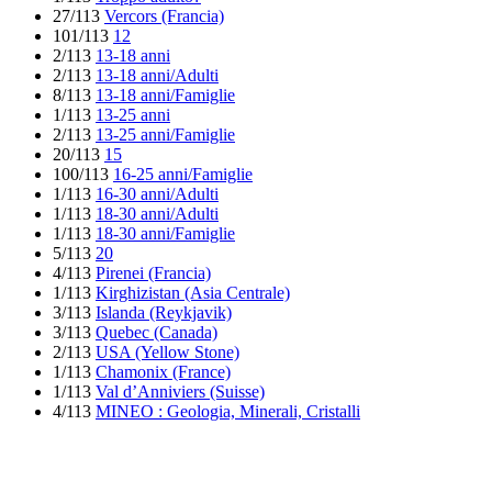
27/113
Vercors (Francia)
101/113
12
2/113
13-18 anni
2/113
13-18 anni/Adulti
8/113
13-18 anni/Famiglie
1/113
13-25 anni
2/113
13-25 anni/Famiglie
20/113
15
100/113
16-25 anni/Famiglie
1/113
16-30 anni/Adulti
1/113
18-30 anni/Adulti
1/113
18-30 anni/Famiglie
5/113
20
4/113
Pirenei (Francia)
1/113
Kirghizistan (Asia Centrale)
3/113
Islanda (Reykjavik)
3/113
Quebec (Canada)
2/113
USA (Yellow Stone)
1/113
Chamonix (France)
1/113
Val d’Anniviers (Suisse)
4/113
MINEO : Geologia, Minerali, Cristalli