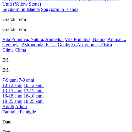
Uniti (Yellow Stone)
Soggiorni in Islanda
Soggiorni in Islanda
Grandi Temi
Grandi Temi
Vita Primitiva, Natura, Animali...
Vita Primitiva, Natura, Animali...
Geologia, Astronomia, Fisica
Geologia, Astronomia, Fisica
Clima
Clima
Età
Età
7-9 anni
7-9 anni
10-12 anni
10-12 anni
13-15 anni
13-15 anni
16-18 anni
16-18 anni
18-25 anni
18-25 anni
Adulti
Adulti
Famiglie
Famiglie
Date
Date