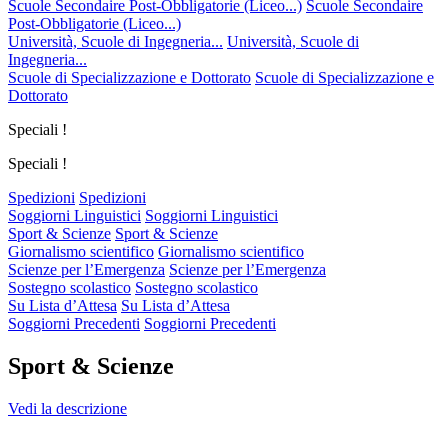
Scuole Secondaire Post-Obbligatorie (Liceo...)
Scuole Secondaire
Post-Obbligatorie (Liceo...)
Università, Scuole di Ingegneria...
Università, Scuole di
Ingegneria...
Scuole di Specializzazione e Dottorato
Scuole di Specializzazione e
Dottorato
Speciali !
Speciali !
Spedizioni
Spedizioni
Soggiorni Linguistici
Soggiorni Linguistici
Sport & Scienze
Sport & Scienze
Giornalismo scientifico
Giornalismo scientifico
Scienze per l’Emergenza
Scienze per l’Emergenza
Sostegno scolastico
Sostegno scolastico
Su Lista d’Attesa
Su Lista d’Attesa
Soggiorni Precedenti
Soggiorni Precedenti
Sport & Scienze
Vedi la descrizione