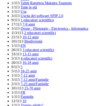
1/113
Tahiti Rangiroa Makatea Tuamotu
1/113
Tutte le età
1/113
Usa
3/113
Uscita del software SPIP 2.0
9/113
1 educatore scientifico
17/113
7-9 anni
3/113
Drone - Pilotaggio - Electronica - Informatica
113/113
2 educatori scientifici
21/113
10-12 anni
101/113
Biodiversità
1/113
EN
20/113
3 educatori scientifici
33/113
13-15 anni
5/113
4 educatori scientifici
20/113
16-18 anni
9/113
5
5/113
18-25 anni
1/113
7-12 anni
3/113
7-12 anni/Famiglie
2/113
7-25 anni/Famiglie
101/113
25-70 anni
1/113
FR
1/113
Famiglie
12/113
10
1/113
Troppo adulto?