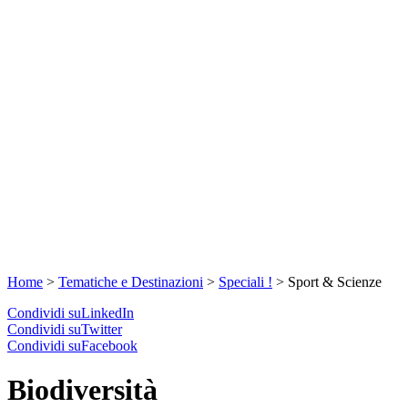
Home
>
Tematiche e Destinazioni
>
Speciali !
>
Sport & Scienze
Condividi suLinkedIn
Condividi suTwitter
Condividi suFacebook
Biodiversità