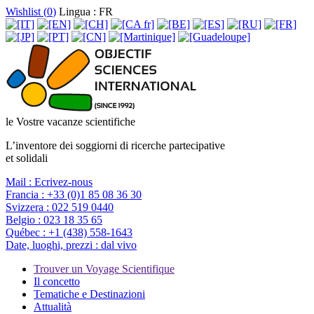
Wishlist (
0
)
Lingua : FR
le Vostre vacanze scientifiche
L’inventore dei soggiorni di ricerche partecipative
et solidali
Mail :
Ecrivez-nous
Francia :
+33 (0)1 85 08 36 30
Svizzera :
022 519 0440
Belgio :
023 18 35 65
Québec :
+1 (438) 558-1643
Date, luoghi, prezzi :
dal vivo
Trouver un Voyage Scientifique
Il concetto
Tematiche e Destinazioni
Attualità