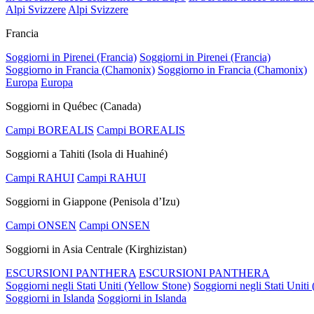
Alpi Svizzere
Alpi Svizzere
Francia
Soggiorni in Pirenei (Francia)
Soggiorni in Pirenei (Francia)
Soggiorno in Francia (Chamonix)
Soggiorno in Francia (Chamonix)
Europa
Europa
Soggiorni in Québec (Canada)
Campi BOREALIS
Campi BOREALIS
Soggiorni a Tahiti (Isola di Huahiné)
Campi RAHUI
Campi RAHUI
Soggiorni in Giappone (Penisola d’Izu)
Campi ONSEN
Campi ONSEN
Soggiorni in Asia Centrale (Kirghizistan)
ESCURSIONI PANTHERA
ESCURSIONI PANTHERA
Soggiorni negli Stati Uniti (Yellow Stone)
Soggiorni negli Stati Uniti
Soggiorni in Islanda
Soggiorni in Islanda