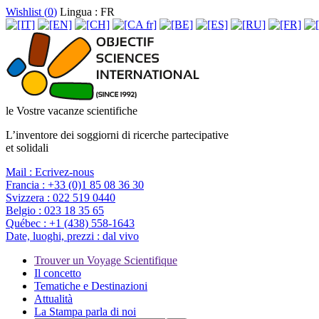
Wishlist (
0
)
Lingua : FR
le Vostre vacanze scientifiche
L’inventore dei soggiorni di ricerche partecipative
et solidali
Mail :
Ecrivez-nous
Francia :
+33 (0)1 85 08 36 30
Svizzera :
022 519 0440
Belgio :
023 18 35 65
Québec :
+1 (438) 558-1643
Date, luoghi, prezzi :
dal vivo
Trouver un Voyage Scientifique
Il concetto
Tematiche e Destinazioni
Attualità
La Stampa parla di noi