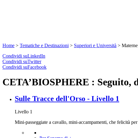
Home
>
Tematiche e Destinazioni
>
Superiori e Università
>
Materne 
Condividi suLinkedIn
Condividi suTwitter
Condividi suFacebook
CETA’BIOSPHERE : Seguito, del
Sulle Tracce dell'Orso - Livello 1
Livello 1
Mini-passeggiate a cavallo, mini-accampamenti, che felicità per i 