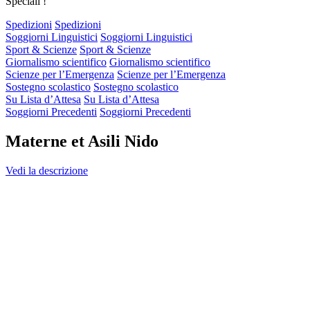
Speciali !
Spedizioni
Spedizioni
Soggiorni Linguistici
Soggiorni Linguistici
Sport & Scienze
Sport & Scienze
Giornalismo scientifico
Giornalismo scientifico
Scienze per l’Emergenza
Scienze per l’Emergenza
Sostegno scolastico
Sostegno scolastico
Su Lista d’Attesa
Su Lista d’Attesa
Soggiorni Precedenti
Soggiorni Precedenti
Materne et Asili Nido
Vedi la descrizione