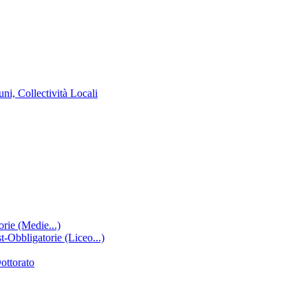
ni, Collectività Locali
rie (Medie...)
-Obbligatorie (Liceo...)
ottorato