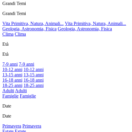
Grandi Temi
Grandi Temi
Vita Primitiva, Natura, Animali...
Vita Primitiva, Natura, Animali...
Geologia, Astronomia, Fisica
Geologia, Astronomia, Fisica
Clima
Clima
Età
Età
7-9 anni
7-9 anni
10-12 anni
10-12 anni
13-15 anni
13-15 anni
16-18 anni
16-18 anni
18-25 anni
18-25 anni
Adulti
Adulti
Famiglie
Famiglie
Date
Date
Primavera
Primavera
Estate
Estate