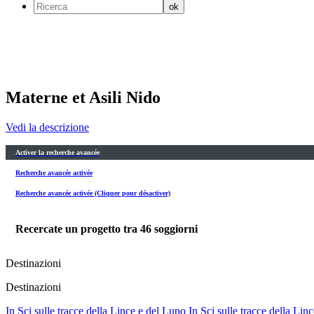
Materne et Asili Nido
Vedi la descrizione
Activer la recherche avancée
Recherche avancée activée
Recherche avancée activée (Cliquer pour désactiver)
Recercate un progetto tra
46
soggiorni
Destinazioni
Destinazioni
In Sci sulle tracce della Lince e del Lupo
In Sci sulle tracce della Lin