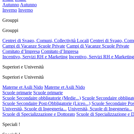
Autunno
Autunno
Inverno
Inverno
Grouppi
Grouppi
Centrei di Svago, Comuni, Collectività Locali
Centrei di Svago, Comu
Campi di Vacanze Scuole Private
Campi di Vacanze Scuole Private
Comitato d’Impresa
Comitato d’Impresa
Incentivo, Servizi RH e Marketing
Incentivo, Servizi RH e Marketing
Superiori e Università
Superiori e Università
Materne et Asili Nido
Materne et Asili Nido
Scuole primarie
Scuole primarie
Scuole Secondaire obbligatorie (Medie...)
Scuole Secondaire obbligato
Scuole Secondaire Post-Obbligatorie (Liceo...)
Scuole Secondaire Post
Università, Scuole di Ingegneria...
Università, Scuole di Ingegneria...
Scuole di Specializzazione e Dottorato
Scuole di Specializzazione e D
Speciali !