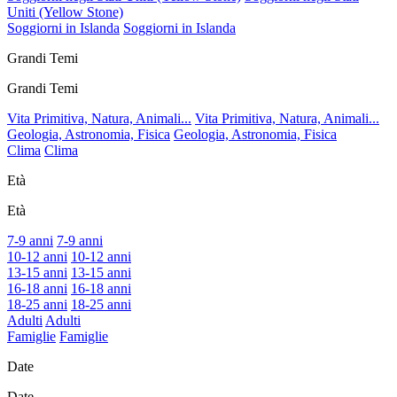
Uniti (Yellow Stone)
Soggiorni in Islanda
Soggiorni in Islanda
Grandi Temi
Grandi Temi
Vita Primitiva, Natura, Animali...
Vita Primitiva, Natura, Animali...
Geologia, Astronomia, Fisica
Geologia, Astronomia, Fisica
Clima
Clima
Età
Età
7-9 anni
7-9 anni
10-12 anni
10-12 anni
13-15 anni
13-15 anni
16-18 anni
16-18 anni
18-25 anni
18-25 anni
Adulti
Adulti
Famiglie
Famiglie
Date
Date