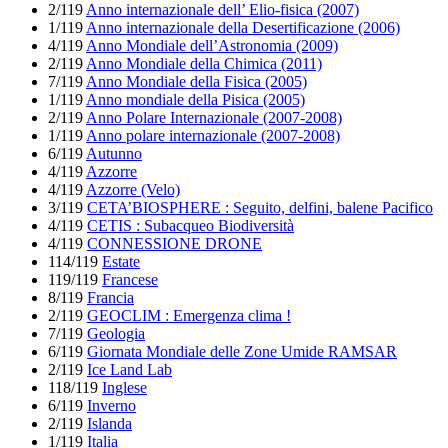
2/119
Anno internazionale dell’ Elio-fisica (2007)
1/119
Anno internazionale della Desertificazione (2006)
4/119
Anno Mondiale dell’Astronomia (2009)
2/119
Anno Mondiale della Chimica (2011)
7/119
Anno Mondiale della Fisica (2005)
1/119
Anno mondiale della Pisica (2005)
2/119
Anno Polare Internazionale (2007-2008)
1/119
Anno polare internazionale (2007-2008)
6/119
Autunno
4/119
Azzorre
4/119
Azzorre (Velo)
3/119
CETA’BIOSPHERE : Seguito, delfini, balene Pacifico
4/119
CETIS : Subacqueo Biodiversità
4/119
CONNESSIONE DRONE
114/119
Estate
119/119
Francese
8/119
Francia
2/119
GEOCLIM : Emergenza clima !
7/119
Geologia
6/119
Giornata Mondiale delle Zone Umide RAMSAR
2/119
Ice Land Lab
118/119
Inglese
6/119
Inverno
2/119
Islanda
1/119
Italia