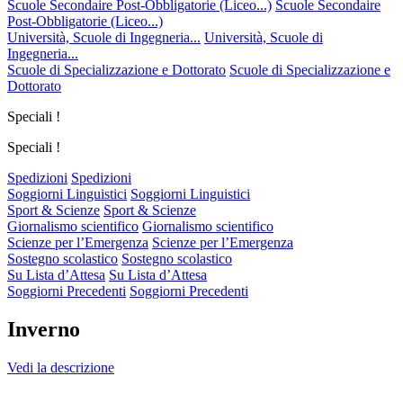
Scuole Secondaire Post-Obbligatorie (Liceo...)
Scuole Secondaire
Post-Obbligatorie (Liceo...)
Università, Scuole di Ingegneria...
Università, Scuole di
Ingegneria...
Scuole di Specializzazione e Dottorato
Scuole di Specializzazione e
Dottorato
Speciali !
Speciali !
Spedizioni
Spedizioni
Soggiorni Linguistici
Soggiorni Linguistici
Sport & Scienze
Sport & Scienze
Giornalismo scientifico
Giornalismo scientifico
Scienze per l’Emergenza
Scienze per l’Emergenza
Sostegno scolastico
Sostegno scolastico
Su Lista d’Attesa
Su Lista d’Attesa
Soggiorni Precedenti
Soggiorni Precedenti
Inverno
Vedi la descrizione