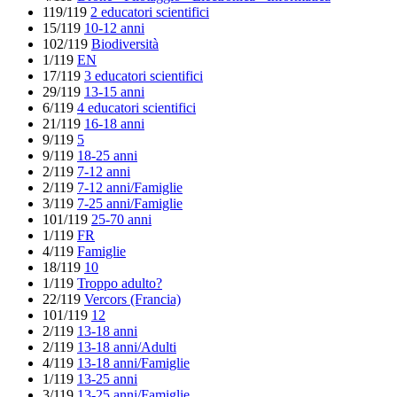
119/119
2 educatori scientifici
15/119
10-12 anni
102/119
Biodiversità
1/119
EN
17/119
3 educatori scientifici
29/119
13-15 anni
6/119
4 educatori scientifici
21/119
16-18 anni
9/119
5
9/119
18-25 anni
2/119
7-12 anni
2/119
7-12 anni/Famiglie
3/119
7-25 anni/Famiglie
101/119
25-70 anni
1/119
FR
4/119
Famiglie
18/119
10
1/119
Troppo adulto?
22/119
Vercors (Francia)
101/119
12
2/119
13-18 anni
2/119
13-18 anni/Adulti
4/119
13-18 anni/Famiglie
1/119
13-25 anni
3/119
13-25 anni/Famiglie