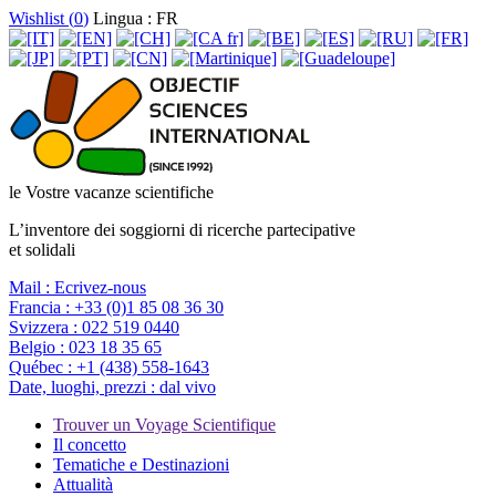
Wishlist (
0
)
Lingua : FR
le Vostre vacanze scientifiche
L’inventore dei soggiorni di ricerche partecipative
et solidali
Mail :
Ecrivez-nous
Francia :
+33 (0)1 85 08 36 30
Svizzera :
022 519 0440
Belgio :
023 18 35 65
Québec :
+1 (438) 558-1643
Date, luoghi, prezzi :
dal vivo
Trouver un Voyage Scientifique
Il concetto
Tematiche e Destinazioni
Attualità