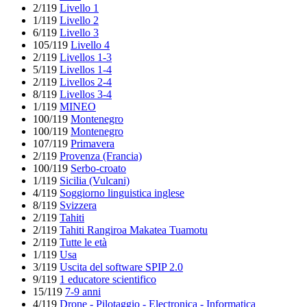
2/119
Livello 1
1/119
Livello 2
6/119
Livello 3
105/119
Livello 4
2/119
Livellos 1-3
5/119
Livellos 1-4
2/119
Livellos 2-4
8/119
Livellos 3-4
1/119
MINEO
100/119
Montenegro
100/119
Montenegro
107/119
Primavera
2/119
Provenza (Francia)
100/119
Serbo-croato
1/119
Sicilia (Vulcani)
4/119
Soggiorno linguistica inglese
8/119
Svizzera
2/119
Tahiti
2/119
Tahiti Rangiroa Makatea Tuamotu
2/119
Tutte le età
1/119
Usa
3/119
Uscita del software SPIP 2.0
9/119
1 educatore scientifico
15/119
7-9 anni
4/119
Drone - Pilotaggio - Electronica - Informatica