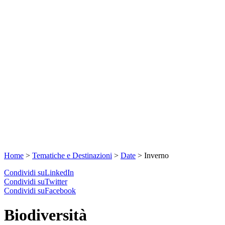
Home
>
Tematiche e Destinazioni
>
Date
>
Inverno
Condividi suLinkedIn
Condividi suTwitter
Condividi suFacebook
Biodiversità