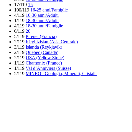
17/119
15
100/119
16-25 anni/Famiglie
4/119
16-30 anni/Adulti
1/119
18-30 anni/Adulti
4/119
18-30 anni/Famiglie
6/119
20
5/119
Pirenei (Francia)
2/119
Kirghizistan (Asia Centrale)
3/119
Islanda (Reykjavik)
2/119
Quebec (Canada)
2/119
USA (Yellow Stone)
1/119
Chamonix (France)
1/119
Val d’Anniviers (Suisse)
5/119
MINEO : Geologia, Minerali, Cristalli