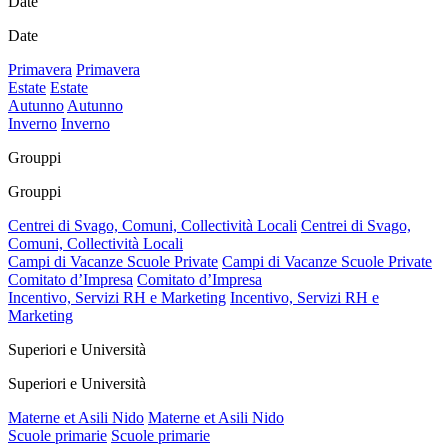
Date
Date
Primavera
Primavera
Estate
Estate
Autunno
Autunno
Inverno
Inverno
Grouppi
Grouppi
Centrei di Svago, Comuni, Collectività Locali
Centrei di Svago,
Comuni, Collectività Locali
Campi di Vacanze Scuole Private
Campi di Vacanze Scuole Private
Comitato d’Impresa
Comitato d’Impresa
Incentivo, Servizi RH e Marketing
Incentivo, Servizi RH e
Marketing
Superiori e Università
Superiori e Università
Materne et Asili Nido
Materne et Asili Nido
Scuole primarie
Scuole primarie