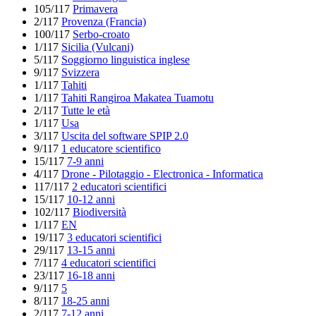
105/117
Primavera
2/117
Provenza (Francia)
100/117
Serbo-croato
1/117
Sicilia (Vulcani)
5/117
Soggiorno linguistica inglese
9/117
Svizzera
1/117
Tahiti
1/117
Tahiti Rangiroa Makatea Tuamotu
2/117
Tutte le età
1/117
Usa
3/117
Uscita del software SPIP 2.0
9/117
1 educatore scientifico
15/117
7-9 anni
4/117
Drone - Pilotaggio - Electronica - Informatica
117/117
2 educatori scientifici
15/117
10-12 anni
102/117
Biodiversità
1/117
EN
19/117
3 educatori scientifici
29/117
13-15 anni
7/117
4 educatori scientifici
23/117
16-18 anni
9/117
5
8/117
18-25 anni
2/117
7-12 anni