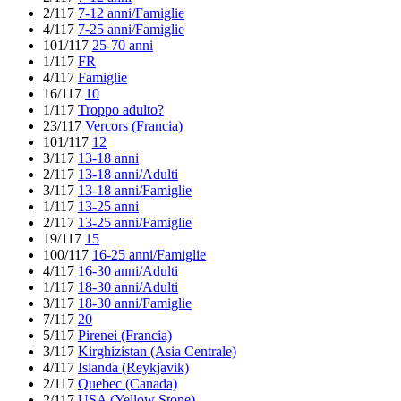
2/117
7-12 anni/Famiglie
4/117
7-25 anni/Famiglie
101/117
25-70 anni
1/117
FR
4/117
Famiglie
16/117
10
1/117
Troppo adulto?
23/117
Vercors (Francia)
101/117
12
3/117
13-18 anni
2/117
13-18 anni/Adulti
3/117
13-18 anni/Famiglie
1/117
13-25 anni
2/117
13-25 anni/Famiglie
19/117
15
100/117
16-25 anni/Famiglie
4/117
16-30 anni/Adulti
1/117
18-30 anni/Adulti
3/117
18-30 anni/Famiglie
7/117
20
5/117
Pirenei (Francia)
3/117
Kirghizistan (Asia Centrale)
4/117
Islanda (Reykjavik)
2/117
Quebec (Canada)
2/117
USA (Yellow Stone)