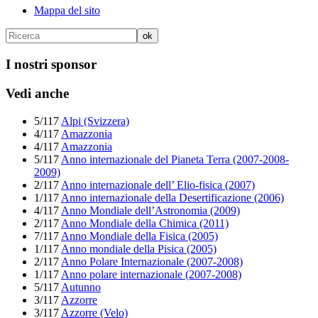
Mappa del sito
I nostri sponsor
Vedi anche
5/117
Alpi (Svizzera)
4/117
Amazzonia
4/117
Amazzonia
5/117
Anno internazionale del Pianeta Terra (2007-2008-
2009)
2/117
Anno internazionale dell’ Elio-fisica (2007)
1/117
Anno internazionale della Desertificazione (2006)
4/117
Anno Mondiale dell’Astronomia (2009)
2/117
Anno Mondiale della Chimica (2011)
7/117
Anno Mondiale della Fisica (2005)
1/117
Anno mondiale della Pisica (2005)
2/117
Anno Polare Internazionale (2007-2008)
1/117
Anno polare internazionale (2007-2008)
5/117
Autunno
3/117
Azzorre
3/117
Azzorre (Velo)