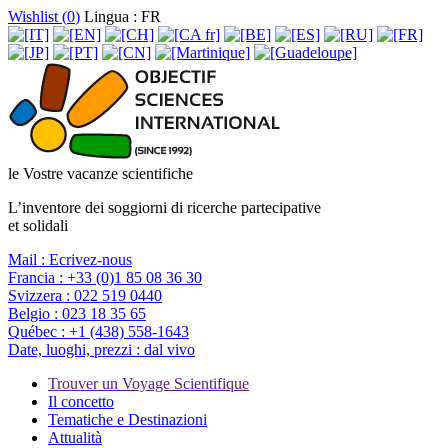
Wishlist (
0
)
Lingua : FR
le Vostre vacanze scientifiche
L’inventore dei soggiorni di ricerche partecipative
et solidali
Mail :
Ecrivez-nous
Francia :
+33 (0)1 85 08 36 30
Svizzera :
022 519 0440
Belgio :
023 18 35 65
Québec :
+1 (438) 558-1643
Date, luoghi, prezzi :
dal vivo
Trouver un Voyage Scientifique
Il concetto
Tematiche e Destinazioni
Attualità