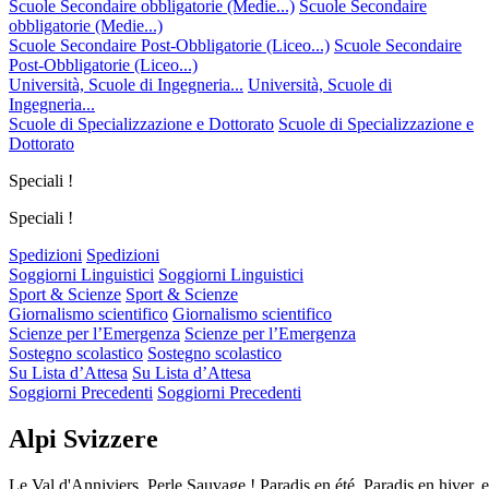
Scuole Secondaire obbligatorie (Medie...)
Scuole Secondaire
obbligatorie (Medie...)
Scuole Secondaire Post-Obbligatorie (Liceo...)
Scuole Secondaire
Post-Obbligatorie (Liceo...)
Università, Scuole di Ingegneria...
Università, Scuole di
Ingegneria...
Scuole di Specializzazione e Dottorato
Scuole di Specializzazione e
Dottorato
Speciali !
Speciali !
Spedizioni
Spedizioni
Soggiorni Linguistici
Soggiorni Linguistici
Sport & Scienze
Sport & Scienze
Giornalismo scientifico
Giornalismo scientifico
Scienze per l’Emergenza
Scienze per l’Emergenza
Sostegno scolastico
Sostegno scolastico
Su Lista d’Attesa
Su Lista d’Attesa
Soggiorni Precedenti
Soggiorni Precedenti
Alpi Svizzere
Le Val d'Anniviers, Perle Sauvage ! Paradis en été, Paradis en hiver, 