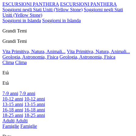
ESCURSIONI PANTHERA
ESCURSIONI PANTHERA
Soggiorni negli Stati Uniti (Yellow Stone)
Soggiorni negli Stati
Uniti (Yellow Stone)
Soggiorni in Islanda
Soggiorni in Islanda
Grandi Temi
Grandi Temi
Vita Primitiva, Natura, Animali...
Vita Primitiva, Natura, Animali...
Geologia, Astronomia, Fisica
Geologia, Astronomia, Fisica
Clima
Clima
Età
Età
7-9 anni
7-9 anni
10-12 anni
10-12 anni
13-15 anni
13-15 anni
16-18 anni
16-18 anni
18-25 anni
18-25 anni
Adulti
Adulti
Famiglie
Famiglie