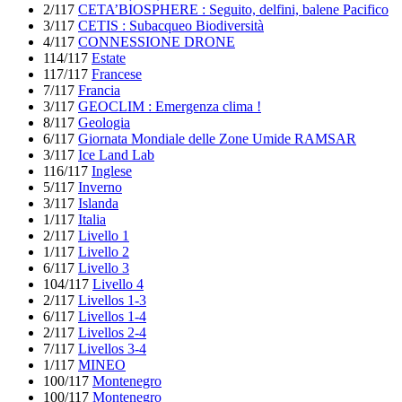
2/117
CETA’BIOSPHERE : Seguito, delfini, balene Pacifico
3/117
CETIS : Subacqueo Biodiversità
4/117
CONNESSIONE DRONE
114/117
Estate
117/117
Francese
7/117
Francia
3/117
GEOCLIM : Emergenza clima !
8/117
Geologia
6/117
Giornata Mondiale delle Zone Umide RAMSAR
3/117
Ice Land Lab
116/117
Inglese
5/117
Inverno
3/117
Islanda
1/117
Italia
2/117
Livello 1
1/117
Livello 2
6/117
Livello 3
104/117
Livello 4
2/117
Livellos 1-3
6/117
Livellos 1-4
2/117
Livellos 2-4
7/117
Livellos 3-4
1/117
MINEO
100/117
Montenegro
100/117
Montenegro