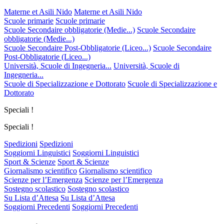
Materne et Asili Nido
Materne et Asili Nido
Scuole primarie
Scuole primarie
Scuole Secondaire obbligatorie (Medie...)
Scuole Secondaire
obbligatorie (Medie...)
Scuole Secondaire Post-Obbligatorie (Liceo...)
Scuole Secondaire
Post-Obbligatorie (Liceo...)
Università, Scuole di Ingegneria...
Università, Scuole di
Ingegneria...
Scuole di Specializzazione e Dottorato
Scuole di Specializzazione e
Dottorato
Speciali !
Speciali !
Spedizioni
Spedizioni
Soggiorni Linguistici
Soggiorni Linguistici
Sport & Scienze
Sport & Scienze
Giornalismo scientifico
Giornalismo scientifico
Scienze per l’Emergenza
Scienze per l’Emergenza
Sostegno scolastico
Sostegno scolastico
Su Lista d’Attesa
Su Lista d’Attesa
Soggiorni Precedenti
Soggiorni Precedenti