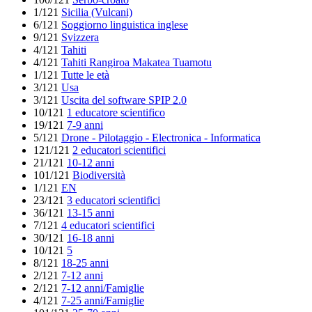
1/121
Sicilia (Vulcani)
6/121
Soggiorno linguistica inglese
9/121
Svizzera
4/121
Tahiti
4/121
Tahiti Rangiroa Makatea Tuamotu
1/121
Tutte le età
3/121
Usa
3/121
Uscita del software SPIP 2.0
10/121
1 educatore scientifico
19/121
7-9 anni
5/121
Drone - Pilotaggio - Electronica - Informatica
121/121
2 educatori scientifici
21/121
10-12 anni
101/121
Biodiversità
1/121
EN
23/121
3 educatori scientifici
36/121
13-15 anni
7/121
4 educatori scientifici
30/121
16-18 anni
10/121
5
8/121
18-25 anni
2/121
7-12 anni
2/121
7-12 anni/Famiglie
4/121
7-25 anni/Famiglie