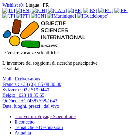
Wishlist (
0
)
Lingua : FR
le Vostre vacanze scientifiche
L’inventore dei soggiorni di ricerche partecipative
et solidali
Mail :
Ecrivez-nous
Francia :
+33 (0)1 85 08 36 30
Svizzera :
022 519 0440
Belgio :
023 18 35 65
Québec :
+1 (438) 558-1643
Date, luoghi, prezzi :
dal vivo
Trouver un Voyage Scientifique
Il concetto
Tematiche e Destinazioni
Attualità