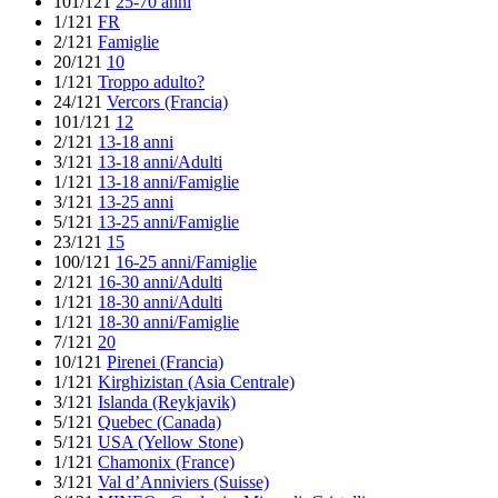
101/121
25-70 anni
1/121
FR
2/121
Famiglie
20/121
10
1/121
Troppo adulto?
24/121
Vercors (Francia)
101/121
12
2/121
13-18 anni
3/121
13-18 anni/Adulti
1/121
13-18 anni/Famiglie
3/121
13-25 anni
5/121
13-25 anni/Famiglie
23/121
15
100/121
16-25 anni/Famiglie
2/121
16-30 anni/Adulti
1/121
18-30 anni/Adulti
1/121
18-30 anni/Famiglie
7/121
20
10/121
Pirenei (Francia)
1/121
Kirghizistan (Asia Centrale)
3/121
Islanda (Reykjavik)
5/121
Quebec (Canada)
5/121
USA (Yellow Stone)
1/121
Chamonix (France)
3/121
Val d’Anniviers (Suisse)