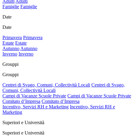
Adulti
Adulti
Famiglie
Famiglie
Date
Date
Primavera
Primavera
Estate
Estate
Autunno
Autunno
Inverno
Inverno
Grouppi
Grouppi
Centrei di Svago, Comuni, Collectività Locali
Centrei di Svago,
Comuni, Collectività Locali
Campi di Vacanze Scuole Private
Campi di Vacanze Scuole Private
Comitato d’Impresa
Comitato d’Impresa
Incentivo, Servizi RH e Marketing
Incentivo, Servizi RH e
Marketing
Superiori e Università
Superiori e Università