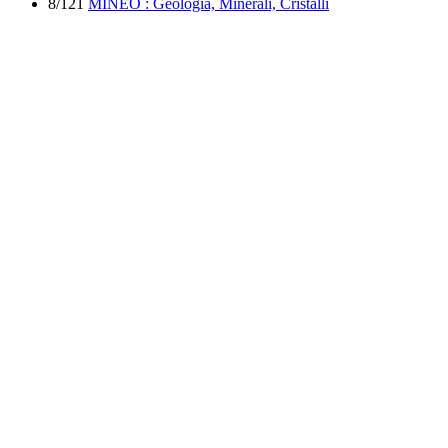
8/121
MINEO : Geologia, Minerali, Cristalli