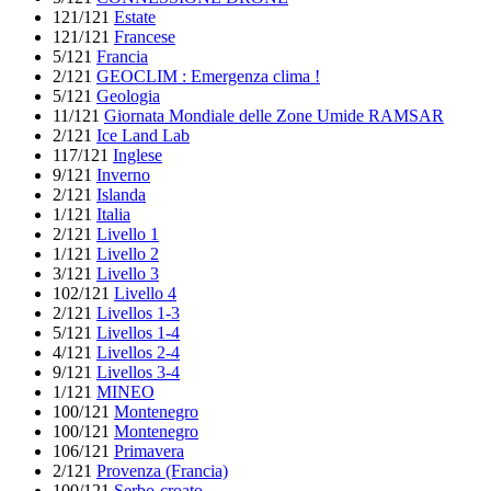
121/121
Estate
121/121
Francese
5/121
Francia
2/121
GEOCLIM : Emergenza clima !
5/121
Geologia
11/121
Giornata Mondiale delle Zone Umide RAMSAR
2/121
Ice Land Lab
117/121
Inglese
9/121
Inverno
2/121
Islanda
1/121
Italia
2/121
Livello 1
1/121
Livello 2
3/121
Livello 3
102/121
Livello 4
2/121
Livellos 1-3
5/121
Livellos 1-4
4/121
Livellos 2-4
9/121
Livellos 3-4
1/121
MINEO
100/121
Montenegro
100/121
Montenegro
106/121
Primavera
2/121
Provenza (Francia)
100/121
Serbo-croato