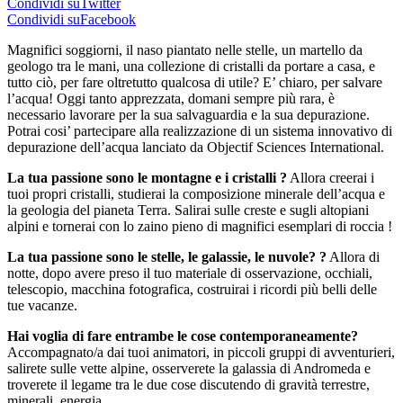
Condividi suTwitter
Condividi suFacebook
Magnifici soggiorni, il naso piantato nelle stelle, un martello da
geologo tra le mani, una collezione di cristalli da portare a casa, e
tutto ciò, per fare oltretutto qualcosa di utile? E’ chiaro, per salvare
l’acqua! Oggi tanto apprezzata, domani sempre più rara, è
necessario lavorare per la sua salvaguardia e la sua depurazione.
Potrai cosi’ partecipare alla realizzazione di un sistema innovativo di
depurazione dell’acqua lanciato da Objectif Sciences International.
La tua passione sono le montagne e i cristalli ?
Allora creerai i
tuoi propri cristalli, studierai la composizione minerale dell’acqua e
la geologia del pianeta Terra. Salirai sulle creste e sugli altopiani
alpini e tornerai con lo zaino pieno di magnifici esemplari di roccia !
La tua passione sono le stelle, le galassie, le nuvole? ?
Allora di
notte, dopo avere preso il tuo materiale di osservazione, occhiali,
telescopio, macchina fotografica, costruirai i ricordi più belli delle
tue vacanze.
Hai voglia di fare entrambe le cose contemporaneamente?
Accompagnato/a dai tuoi animatori, in piccoli gruppi di avventurieri,
salirete sulle vette alpine, osserverete la galassia di Andromeda e
troverete il legame tra le due cose discutendo di gravità terrestre,
minerali, energia...