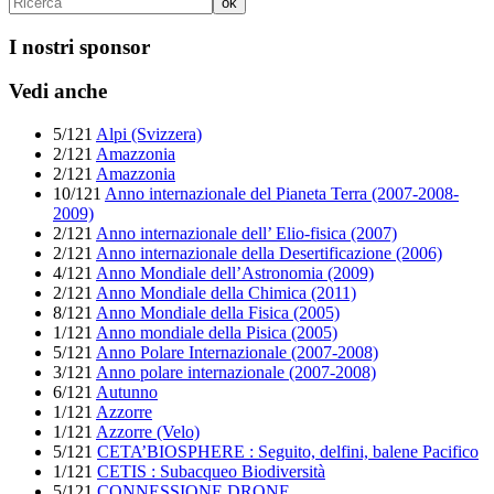
I nostri sponsor
Vedi anche
5/121
Alpi (Svizzera)
2/121
Amazzonia
2/121
Amazzonia
10/121
Anno internazionale del Pianeta Terra (2007-2008-
2009)
2/121
Anno internazionale dell’ Elio-fisica (2007)
2/121
Anno internazionale della Desertificazione (2006)
4/121
Anno Mondiale dell’Astronomia (2009)
2/121
Anno Mondiale della Chimica (2011)
8/121
Anno Mondiale della Fisica (2005)
1/121
Anno mondiale della Pisica (2005)
5/121
Anno Polare Internazionale (2007-2008)
3/121
Anno polare internazionale (2007-2008)
6/121
Autunno
1/121
Azzorre
1/121
Azzorre (Velo)
5/121
CETA’BIOSPHERE : Seguito, delfini, balene Pacifico
1/121
CETIS : Subacqueo Biodiversità
5/121
CONNESSIONE DRONE