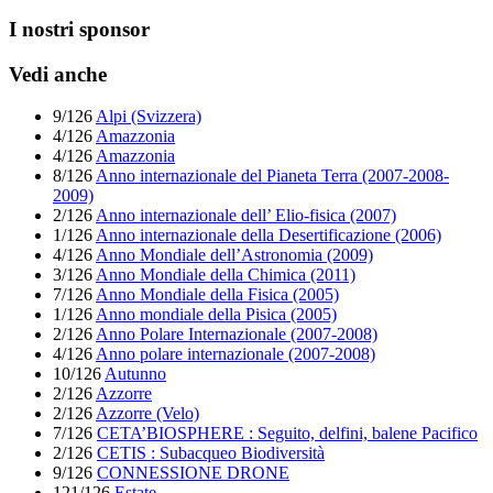
I nostri sponsor
Vedi anche
9/126
Alpi (Svizzera)
4/126
Amazzonia
4/126
Amazzonia
8/126
Anno internazionale del Pianeta Terra (2007-2008-
2009)
2/126
Anno internazionale dell’ Elio-fisica (2007)
1/126
Anno internazionale della Desertificazione (2006)
4/126
Anno Mondiale dell’Astronomia (2009)
3/126
Anno Mondiale della Chimica (2011)
7/126
Anno Mondiale della Fisica (2005)
1/126
Anno mondiale della Pisica (2005)
2/126
Anno Polare Internazionale (2007-2008)
4/126
Anno polare internazionale (2007-2008)
10/126
Autunno
2/126
Azzorre
2/126
Azzorre (Velo)
7/126
CETA’BIOSPHERE : Seguito, delfini, balene Pacifico
2/126
CETIS : Subacqueo Biodiversità
9/126
CONNESSIONE DRONE
121/126
Estate