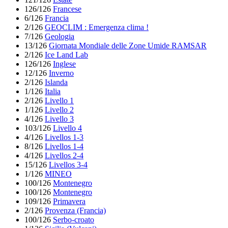
126/126
Francese
6/126
Francia
2/126
GEOCLIM : Emergenza clima !
7/126
Geologia
13/126
Giornata Mondiale delle Zone Umide RAMSAR
2/126
Ice Land Lab
126/126
Inglese
12/126
Inverno
2/126
Islanda
1/126
Italia
2/126
Livello 1
1/126
Livello 2
4/126
Livello 3
103/126
Livello 4
4/126
Livellos 1-3
8/126
Livellos 1-4
4/126
Livellos 2-4
15/126
Livellos 3-4
1/126
MINEO
100/126
Montenegro
100/126
Montenegro
109/126
Primavera
2/126
Provenza (Francia)
100/126
Serbo-croato