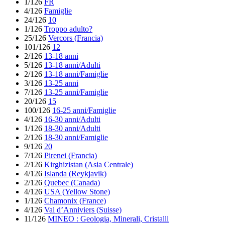
1/126
FR
4/126
Famiglie
24/126
10
1/126
Troppo adulto?
25/126
Vercors (Francia)
101/126
12
2/126
13-18 anni
5/126
13-18 anni/Adulti
2/126
13-18 anni/Famiglie
3/126
13-25 anni
7/126
13-25 anni/Famiglie
20/126
15
100/126
16-25 anni/Famiglie
4/126
16-30 anni/Adulti
1/126
18-30 anni/Adulti
2/126
18-30 anni/Famiglie
9/126
20
7/126
Pirenei (Francia)
2/126
Kirghizistan (Asia Centrale)
4/126
Islanda (Reykjavik)
2/126
Quebec (Canada)
4/126
USA (Yellow Stone)
1/126
Chamonix (France)
4/126
Val d’Anniviers (Suisse)
11/126
MINEO : Geologia, Minerali, Cristalli