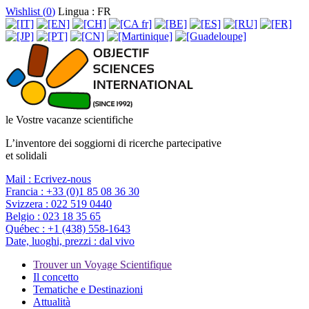
Wishlist (
0
)
Lingua : FR
le Vostre vacanze scientifiche
L’inventore dei soggiorni di ricerche partecipative
et solidali
Mail :
Ecrivez-nous
Francia :
+33 (0)1 85 08 36 30
Svizzera :
022 519 0440
Belgio :
023 18 35 65
Québec :
+1 (438) 558-1643
Date, luoghi, prezzi :
dal vivo
Trouver un Voyage Scientifique
Il concetto
Tematiche e Destinazioni
Attualità