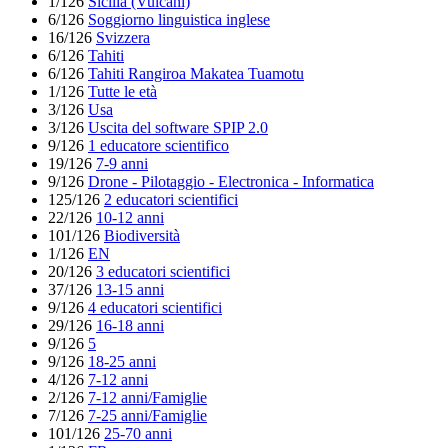
1/126
Sicilia (Vulcani)
6/126
Soggiorno linguistica inglese
16/126
Svizzera
6/126
Tahiti
6/126
Tahiti Rangiroa Makatea Tuamotu
1/126
Tutte le età
3/126
Usa
3/126
Uscita del software SPIP 2.0
9/126
1 educatore scientifico
19/126
7-9 anni
9/126
Drone - Pilotaggio - Electronica - Informatica
125/126
2 educatori scientifici
22/126
10-12 anni
101/126
Biodiversità
1/126
EN
20/126
3 educatori scientifici
37/126
13-15 anni
9/126
4 educatori scientifici
29/126
16-18 anni
9/126
5
9/126
18-25 anni
4/126
7-12 anni
2/126
7-12 anni/Famiglie
7/126
7-25 anni/Famiglie
101/126
25-70 anni