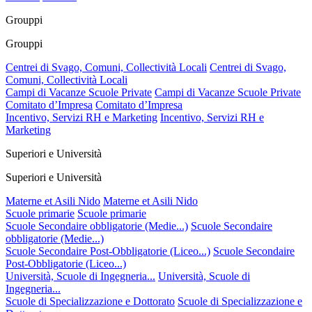
Grouppi
Grouppi
Centrei di Svago, Comuni, Collectività Locali
Centrei di Svago,
Comuni, Collectività Locali
Campi di Vacanze Scuole Private
Campi di Vacanze Scuole Private
Comitato d’Impresa
Comitato d’Impresa
Incentivo, Servizi RH e Marketing
Incentivo, Servizi RH e
Marketing
Superiori e Università
Superiori e Università
Materne et Asili Nido
Materne et Asili Nido
Scuole primarie
Scuole primarie
Scuole Secondaire obbligatorie (Medie...)
Scuole Secondaire
obbligatorie (Medie...)
Scuole Secondaire Post-Obbligatorie (Liceo...)
Scuole Secondaire
Post-Obbligatorie (Liceo...)
Università, Scuole di Ingegneria...
Università, Scuole di
Ingegneria...
Scuole di Specializzazione e Dottorato
Scuole di Specializzazione e