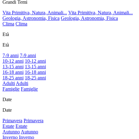
Grandi Temi
Vita Primitiva, Natura, Animali...
Vita Primitiva, Natura, Animali...
Geologia, Astronomia, Fisica
Geologia, Astronomia, Fisica
Clima
Clima
Età
Età
7-9 anni
7-9 anni
10-12 anni
10-12 anni
13-15 anni
13-15 anni
16-18 anni
16-18 anni
18-25 anni
18-25 anni
Adulti
Adulti
Famiglie
Famiglie
Date
Date
Primavera
Primavera
Estate
Estate
Autunno
Autunno
Inverno
Inverno