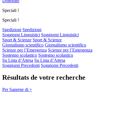
Dottorato
Speciali !
Speciali !
Spedizioni
Spedizioni
Soggiorni Linguistici
Soggiorni Linguistici
Sport & Scienze
Sport & Scienze
Giornalismo scientifico
Giornalismo scientifico
Scienze per l’Emergenza
Scienze per l’Emergenza
Sostegno scolastico
Sostegno scolastico
Su Lista d’Attesa
Su Lista d’Attesa
Soggiorni Precedenti
Soggiorni Precedenti
Résultats de votre recherche
Per Saperne di +