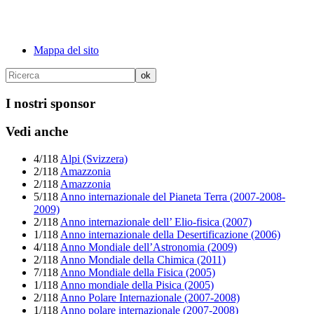
Mappa del sito
I nostri sponsor
Vedi anche
4/118
Alpi (Svizzera)
2/118
Amazzonia
2/118
Amazzonia
5/118
Anno internazionale del Pianeta Terra (2007-2008-
2009)
2/118
Anno internazionale dell’ Elio-fisica (2007)
1/118
Anno internazionale della Desertificazione (2006)
4/118
Anno Mondiale dell’Astronomia (2009)
2/118
Anno Mondiale della Chimica (2011)
7/118
Anno Mondiale della Fisica (2005)
1/118
Anno mondiale della Pisica (2005)
2/118
Anno Polare Internazionale (2007-2008)
1/118
Anno polare internazionale (2007-2008)