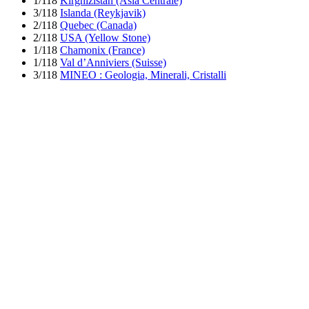
1/118
Kirghizistan (Asia Centrale)
3/118
Islanda (Reykjavik)
2/118
Quebec (Canada)
2/118
USA (Yellow Stone)
1/118
Chamonix (France)
1/118
Val d’Anniviers (Suisse)
3/118
MINEO : Geologia, Minerali, Cristalli