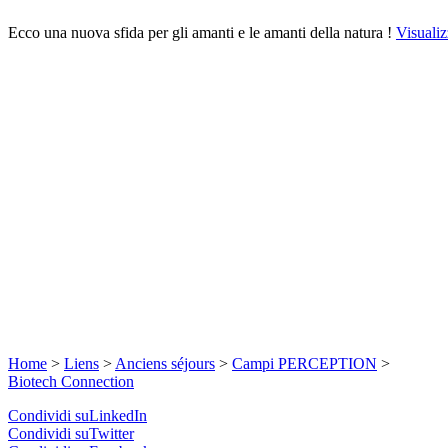
Ecco una nuova sfida per gli amanti e le amanti della natura !
Visualiz
Home
>
Liens
>
Anciens séjours
>
Campi PERCEPTION
>
Biotech Connection
Condividi suLinkedIn
Condividi suTwitter