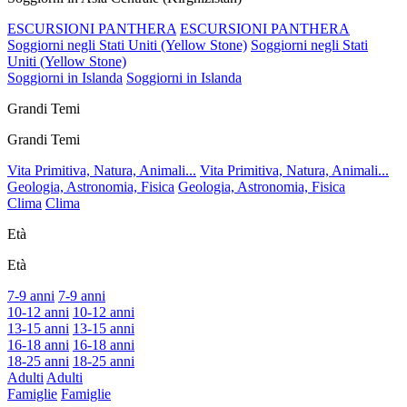
ESCURSIONI PANTHERA
ESCURSIONI PANTHERA
Soggiorni negli Stati Uniti (Yellow Stone)
Soggiorni negli Stati
Uniti (Yellow Stone)
Soggiorni in Islanda
Soggiorni in Islanda
Grandi Temi
Grandi Temi
Vita Primitiva, Natura, Animali...
Vita Primitiva, Natura, Animali...
Geologia, Astronomia, Fisica
Geologia, Astronomia, Fisica
Clima
Clima
Età
Età
7-9 anni
7-9 anni
10-12 anni
10-12 anni
13-15 anni
13-15 anni
16-18 anni
16-18 anni
18-25 anni
18-25 anni
Adulti
Adulti
Famiglie
Famiglie