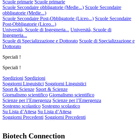
Scuole primarie
Scuole primarie
Scuole Secondaire obbligatorie (Medie...)
Scuole Secondaire
obbligatorie (Medie...)
Scuole Secondaire Post-Obbligatorie (Liceo...)
Scuole Secondaire
Post-Obbligatorie (Liceo...)
Università, Scuole di Ingegneria...
Università, Scuole di
Ingegneria...
Scuole di Specializzazione e Dottorato
Scuole di Specializzazione e
Dottorato
Speciali !
Speciali !
Spedizioni
Spedizioni
Soggiorni Linguistici
Soggiorni Linguistici
Sport & Scienze
Sport & Scienze
Giornalismo scientifico
Giornalismo scientifico
Scienze per l’Emergenza
Scienze per l’Emergenza
Sostegno scolastico
Sostegno scolastico
Su Lista d’Attesa
Su Lista d’Attesa
Soggiorni Precedenti
Soggiorni Precedenti
Biotech Connection