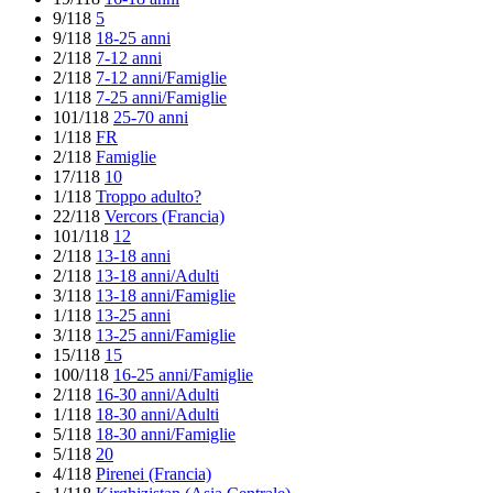
9/118
5
9/118
18-25 anni
2/118
7-12 anni
2/118
7-12 anni/Famiglie
1/118
7-25 anni/Famiglie
101/118
25-70 anni
1/118
FR
2/118
Famiglie
17/118
10
1/118
Troppo adulto?
22/118
Vercors (Francia)
101/118
12
2/118
13-18 anni
2/118
13-18 anni/Adulti
3/118
13-18 anni/Famiglie
1/118
13-25 anni
3/118
13-25 anni/Famiglie
15/118
15
100/118
16-25 anni/Famiglie
2/118
16-30 anni/Adulti
1/118
18-30 anni/Adulti
5/118
18-30 anni/Famiglie
5/118
20
4/118
Pirenei (Francia)