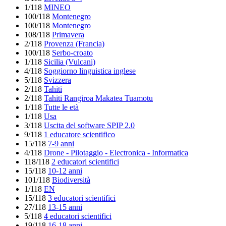
1/118
MINEO
100/118
Montenegro
100/118
Montenegro
108/118
Primavera
2/118
Provenza (Francia)
100/118
Serbo-croato
1/118
Sicilia (Vulcani)
4/118
Soggiorno linguistica inglese
5/118
Svizzera
2/118
Tahiti
2/118
Tahiti Rangiroa Makatea Tuamotu
1/118
Tutte le età
1/118
Usa
3/118
Uscita del software SPIP 2.0
9/118
1 educatore scientifico
15/118
7-9 anni
4/118
Drone - Pilotaggio - Electronica - Informatica
118/118
2 educatori scientifici
15/118
10-12 anni
101/118
Biodiversità
1/118
EN
15/118
3 educatori scientifici
27/118
13-15 anni
5/118
4 educatori scientifici
19/118
16-18 anni