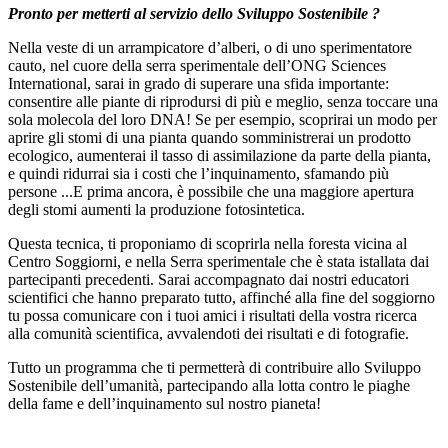
Pronto per metterti al servizio dello Sviluppo Sostenibile ?
Nella veste di un arrampicatore d’alberi, o di uno sperimentatore
cauto, nel cuore della serra sperimentale dell’ONG Sciences
International, sarai in grado di superare una sfida importante:
consentire alle piante di riprodursi di più e meglio, senza toccare una
sola molecola del loro DNA! Se per esempio, scoprirai un modo per
aprire gli stomi di una pianta quando somministrerai un prodotto
ecologico, aumenterai il tasso di assimilazione da parte della pianta,
e quindi ridurrai sia i costi che l’inquinamento, sfamando più
persone ...E prima ancora, è possibile che una maggiore apertura
degli stomi aumenti la produzione fotosintetica.
Questa tecnica, ti proponiamo di scoprirla nella foresta vicina al
Centro Soggiorni, e nella Serra sperimentale che è stata istallata dai
partecipanti precedenti. Sarai accompagnato dai nostri educatori
scientifici che hanno preparato tutto, affinché alla fine del soggiorno
tu possa comunicare con i tuoi amici i risultati della vostra ricerca
alla comunità scientifica, avvalendoti dei risultati e di fotografie.
Tutto un programma che ti permetterà di contribuire allo Sviluppo
Sostenibile dell’umanità, partecipando alla lotta contro le piaghe
della fame e dell’inquinamento sul nostro pianeta!