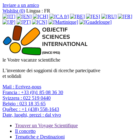
Inviare a un amico
Wishlist (
0
)
Lingua : FR
le Vostre vacanze scientifiche
L’inventore dei soggiorni di ricerche partecipative
et solidali
Mail :
Ecrivez-nous
Francia :
+33 (0)1 85 08 36 30
Svizzera :
022 519 0440
Belgio :
023 18 35 65
Québec :
+1 (438) 558-1643
Date, luoghi, prezzi :
dal vivo
Trouver un Voyage Scientifique
Il concetto
Tematiche e Destinazioni