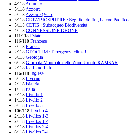
4/118
Autunno
5/118
Azzorre
5/118
Azzorre (Velo)
3/118
CETA’BIOSPHERE : Seguito, delfini, balene Pacifico
5/118
CETIS : Subacqueo Biodiversità
4/118
CONNESSIONE DRONE
111/118
Estate
116/118
Francese
7/118
Francia
2/118
GEOCLIM : Emergenza clima !
5/118
Geologia
6/118
Giornata Mondiale delle Zone Umide RAMSAR
2/118
Ice Land Lab
116/118
Inglese
5/118
Inverno
2/118
Islanda
1/118
Italia
2/118
Livello 1
1/118
Livello 2
5/118
Livello 3
106/118
Livello 4
2/118
Livellos 1-3
2/118
Livellos 1-4
2/118
Livellos 2-4
6/118
Livellos 3-4