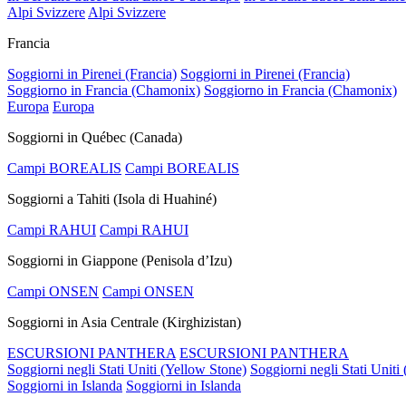
Alpi Svizzere
Alpi Svizzere
Francia
Soggiorni in Pirenei (Francia)
Soggiorni in Pirenei (Francia)
Soggiorno in Francia (Chamonix)
Soggiorno in Francia (Chamonix)
Europa
Europa
Soggiorni in Québec (Canada)
Campi BOREALIS
Campi BOREALIS
Soggiorni a Tahiti (Isola di Huahiné)
Campi RAHUI
Campi RAHUI
Soggiorni in Giappone (Penisola d’Izu)
Campi ONSEN
Campi ONSEN
Soggiorni in Asia Centrale (Kirghizistan)
ESCURSIONI PANTHERA
ESCURSIONI PANTHERA
Soggiorni negli Stati Uniti (Yellow Stone)
Soggiorni negli Stati Uniti
Soggiorni in Islanda
Soggiorni in Islanda