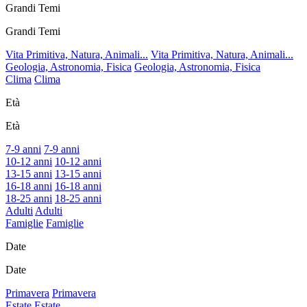
Grandi Temi
Grandi Temi
Vita Primitiva, Natura, Animali...
Vita Primitiva, Natura, Animali...
Geologia, Astronomia, Fisica
Geologia, Astronomia, Fisica
Clima
Clima
Età
Età
7-9 anni
7-9 anni
10-12 anni
10-12 anni
13-15 anni
13-15 anni
16-18 anni
16-18 anni
18-25 anni
18-25 anni
Adulti
Adulti
Famiglie
Famiglie
Date
Date
Primavera
Primavera
Estate
Estate