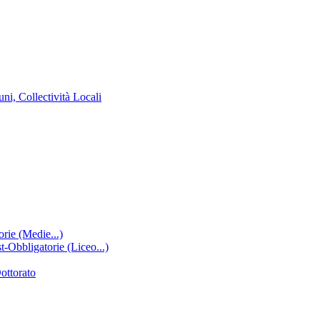
ni, Collectività Locali
rie (Medie...)
-Obbligatorie (Liceo...)
ottorato