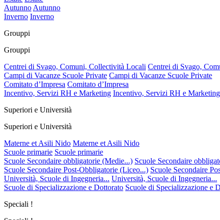
Autunno
Autunno
Inverno
Inverno
Grouppi
Grouppi
Centrei di Svago, Comuni, Collectività Locali
Centrei di Svago, Comu
Campi di Vacanze Scuole Private
Campi di Vacanze Scuole Private
Comitato d’Impresa
Comitato d’Impresa
Incentivo, Servizi RH e Marketing
Incentivo, Servizi RH e Marketing
Superiori e Università
Superiori e Università
Materne et Asili Nido
Materne et Asili Nido
Scuole primarie
Scuole primarie
Scuole Secondaire obbligatorie (Medie...)
Scuole Secondaire obbligato
Scuole Secondaire Post-Obbligatorie (Liceo...)
Scuole Secondaire Post
Università, Scuole di Ingegneria...
Università, Scuole di Ingegneria...
Scuole di Specializzazione e Dottorato
Scuole di Specializzazione e D
Speciali !