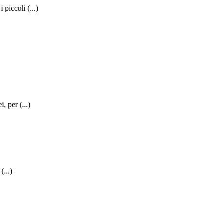
piccoli (...)
, per (...)
(...)