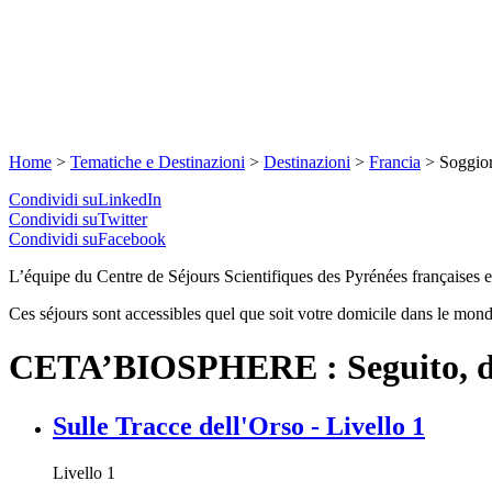
Home
>
Tematiche e Destinazioni
>
Destinazioni
>
Francia
>
Soggior
Condividi suLinkedIn
Condividi suTwitter
Condividi suFacebook
L’équipe du Centre de Séjours Scientifiques des Pyrénées françaises es
Ces séjours sont accessibles quel que soit votre domicile dans le mond
CETA’BIOSPHERE : Seguito, del
Sulle Tracce dell'Orso - Livello 1
Livello 1