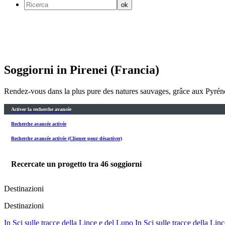
Soggiorni in Pirenei (Francia)
Rendez-vous dans la plus pure des natures sauvages, grâce aux Pyrénée
Activer la recherche avancée
Recherche avancée activée
Recherche avancée activée (Cliquer pour désactiver)
Recercate un progetto tra
46
soggiorni
Destinazioni
Destinazioni
In Sci sulle tracce della Lince e del Lupo
In Sci sulle tracce della Lin