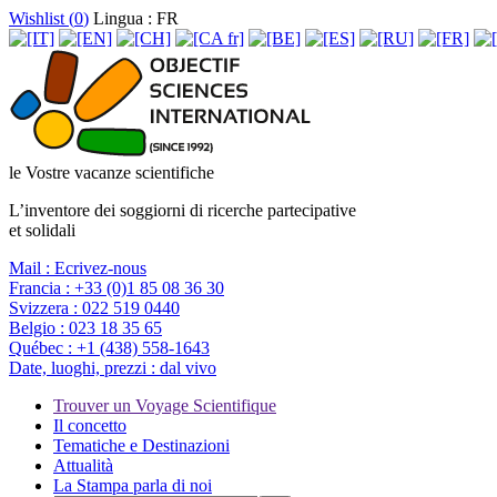
Wishlist (
0
)
Lingua : FR
le Vostre vacanze scientifiche
L’inventore dei soggiorni di ricerche partecipative
et solidali
Mail :
Ecrivez-nous
Francia :
+33 (0)1 85 08 36 30
Svizzera :
022 519 0440
Belgio :
023 18 35 65
Québec :
+1 (438) 558-1643
Date, luoghi, prezzi :
dal vivo
Trouver un Voyage Scientifique
Il concetto
Tematiche e Destinazioni
Attualità
La Stampa parla di noi