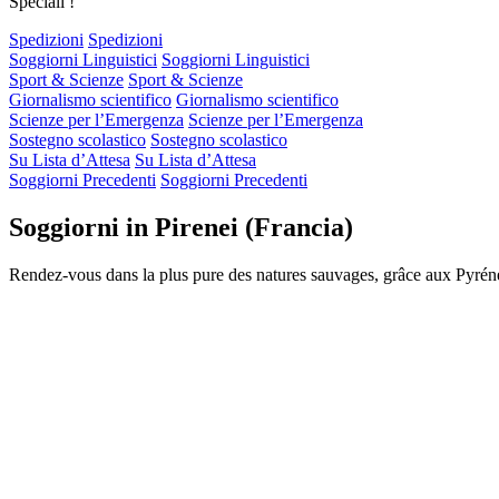
Speciali !
Spedizioni
Spedizioni
Soggiorni Linguistici
Soggiorni Linguistici
Sport & Scienze
Sport & Scienze
Giornalismo scientifico
Giornalismo scientifico
Scienze per l’Emergenza
Scienze per l’Emergenza
Sostegno scolastico
Sostegno scolastico
Su Lista d’Attesa
Su Lista d’Attesa
Soggiorni Precedenti
Soggiorni Precedenti
Soggiorni in Pirenei (Francia)
Rendez-vous dans la plus pure des natures sauvages, grâce aux Pyrénée