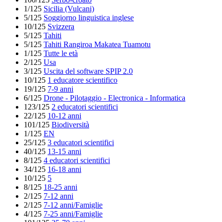
1/125
Sicilia (Vulcani)
5/125
Soggiorno linguistica inglese
10/125
Svizzera
5/125
Tahiti
5/125
Tahiti Rangiroa Makatea Tuamotu
1/125
Tutte le età
2/125
Usa
3/125
Uscita del software SPIP 2.0
10/125
1 educatore scientifico
19/125
7-9 anni
6/125
Drone - Pilotaggio - Electronica - Informatica
123/125
2 educatori scientifici
22/125
10-12 anni
101/125
Biodiversità
1/125
EN
25/125
3 educatori scientifici
40/125
13-15 anni
8/125
4 educatori scientifici
34/125
16-18 anni
10/125
5
8/125
18-25 anni
2/125
7-12 anni
2/125
7-12 anni/Famiglie
4/125
7-25 anni/Famiglie