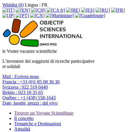
Wishlist (
0
)
Lingua : FR
le Vostre vacanze scientifiche
L’inventore dei soggiorni di ricerche partecipative
et solidali
Mail :
Ecrivez-nous
Francia :
+33 (0)1 85 08 36 30
Svizzera :
022 519 0440
Belgio :
023 18 35 65
Québec :
+1 (438) 558-1643
Date, luoghi, prezzi :
dal vivo
Trouver un Voyage Scientifique
Il concetto
Tematiche e Destinazioni
Attualità