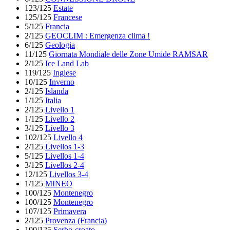
123/125
Estate
125/125
Francese
5/125
Francia
2/125
GEOCLIM : Emergenza clima !
6/125
Geologia
11/125
Giornata Mondiale delle Zone Umide RAMSAR
2/125
Ice Land Lab
119/125
Inglese
10/125
Inverno
2/125
Islanda
1/125
Italia
2/125
Livello 1
1/125
Livello 2
3/125
Livello 3
102/125
Livello 4
2/125
Livellos 1-3
5/125
Livellos 1-4
3/125
Livellos 2-4
12/125
Livellos 3-4
1/125
MINEO
100/125
Montenegro
100/125
Montenegro
107/125
Primavera
2/125
Provenza (Francia)
100/125
Serbo-croato