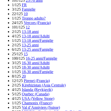
101/125
25-70 anni
1/125
FR
3/125
Famiglie
22/125
10
1/125
Troppo adulto?
24/125
Vercors (Francia)
101/125
12
2/125
13-18 anni
4/125
13-18 anni/Adulti
1/125
13-18 anni/Famiglie
2/125
13-25 anni
6/125
13-25 anni/Famiglie
25/125
15
100/125
16-25 anni/Famiglie
3/125
16-30 anni/Adulti
1/125
18-30 anni/Adulti
1/125
18-30 anni/Famiglie
8/125
20
12/125
Pirenei (Francia)
2/125
Kirghizistan (Asia Centrale)
4/125
Islanda (Reykjavik)
5/125
Quebec (Canada)
4/125
USA (Yellow Stone)
1/125
Chamonix (France)
3/125
Val d’Anniviers (Suisse)