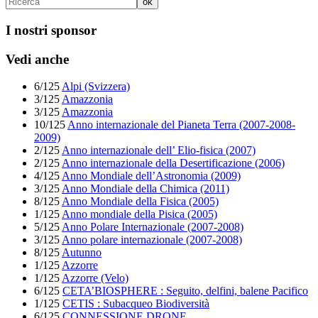
I nostri sponsor
Vedi anche
6/125
Alpi (Svizzera)
3/125
Amazzonia
3/125
Amazzonia
10/125
Anno internazionale del Pianeta Terra (2007-2008-
2009)
2/125
Anno internazionale dell’ Elio-fisica (2007)
2/125
Anno internazionale della Desertificazione (2006)
4/125
Anno Mondiale dell’Astronomia (2009)
3/125
Anno Mondiale della Chimica (2011)
8/125
Anno Mondiale della Fisica (2005)
1/125
Anno mondiale della Pisica (2005)
5/125
Anno Polare Internazionale (2007-2008)
3/125
Anno polare internazionale (2007-2008)
8/125
Autunno
1/125
Azzorre
1/125
Azzorre (Velo)
6/125
CETA’BIOSPHERE : Seguito, delfini, balene Pacifico
1/125
CETIS : Subacqueo Biodiversità
6/125
CONNESSIONE DRONE