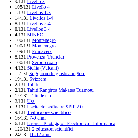
9/131
Livello 3
105/131
Livello 4
1/131
Livellos 1-3
14/131
Livellos 1-4
8/131
Livellos 2-4
8/131
Livellos 3-4
4/131
MINEO
100/131
Montenegro
100/131
Montenegro
109/131
Primavera
8/131
Provenza (Francia)
100/131
Serbo-croato
4/131
Sicilia (Vulcani)
11/131
Soggiorno linguistica inglese
19/131
Svizzera
2/131
Tahiti
2/131
Tahiti Rangiroa Makatea Tuamotu
12/131
Tutte le età
2/131
Usa
3/131
Uscita del software SPIP 2.0
9/131
1 educatore scientifico
16/131
7-9 anni
6/131
Drone - Pilotaggio - Electronica - Informatica
120/131
2 educatori scientifici
24/131
10-12 anni