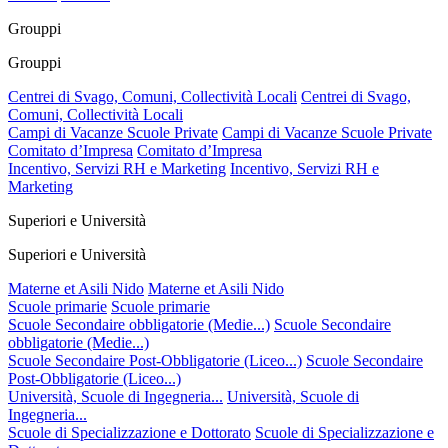
Grouppi
Grouppi
Centrei di Svago, Comuni, Collectività Locali
Centrei di Svago,
Comuni, Collectività Locali
Campi di Vacanze Scuole Private
Campi di Vacanze Scuole Private
Comitato d’Impresa
Comitato d’Impresa
Incentivo, Servizi RH e Marketing
Incentivo, Servizi RH e
Marketing
Superiori e Università
Superiori e Università
Materne et Asili Nido
Materne et Asili Nido
Scuole primarie
Scuole primarie
Scuole Secondaire obbligatorie (Medie...)
Scuole Secondaire
obbligatorie (Medie...)
Scuole Secondaire Post-Obbligatorie (Liceo...)
Scuole Secondaire
Post-Obbligatorie (Liceo...)
Università, Scuole di Ingegneria...
Università, Scuole di
Ingegneria...
Scuole di Specializzazione e Dottorato
Scuole di Specializzazione e