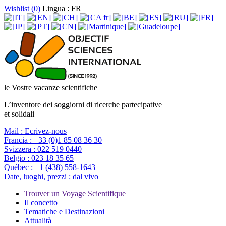
Wishlist (
0
)
Lingua : FR
le Vostre vacanze scientifiche
L’inventore dei soggiorni di ricerche partecipative
et solidali
Mail :
Ecrivez-nous
Francia :
+33 (0)1 85 08 36 30
Svizzera :
022 519 0440
Belgio :
023 18 35 65
Québec :
+1 (438) 558-1643
Date, luoghi, prezzi :
dal vivo
Trouver un Voyage Scientifique
Il concetto
Tematiche e Destinazioni
Attualità