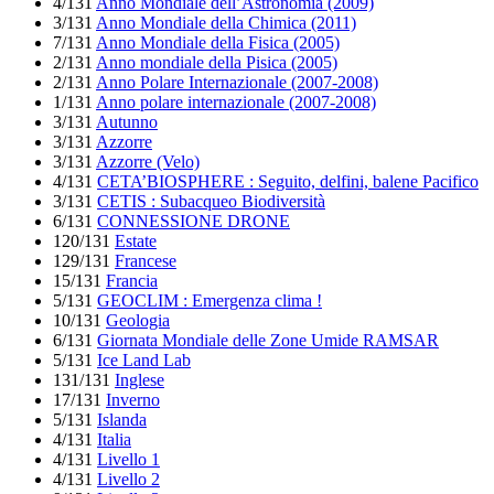
4/131
Anno Mondiale dell’Astronomia (2009)
3/131
Anno Mondiale della Chimica (2011)
7/131
Anno Mondiale della Fisica (2005)
2/131
Anno mondiale della Pisica (2005)
2/131
Anno Polare Internazionale (2007-2008)
1/131
Anno polare internazionale (2007-2008)
3/131
Autunno
3/131
Azzorre
3/131
Azzorre (Velo)
4/131
CETA’BIOSPHERE : Seguito, delfini, balene Pacifico
3/131
CETIS : Subacqueo Biodiversità
6/131
CONNESSIONE DRONE
120/131
Estate
129/131
Francese
15/131
Francia
5/131
GEOCLIM : Emergenza clima !
10/131
Geologia
6/131
Giornata Mondiale delle Zone Umide RAMSAR
5/131
Ice Land Lab
131/131
Inglese
17/131
Inverno
5/131
Islanda
4/131
Italia
4/131
Livello 1
4/131
Livello 2