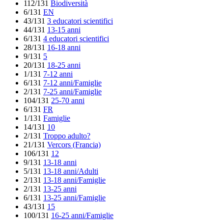
112/131
Biodiversità
6/131
EN
43/131
3 educatori scientifici
44/131
13-15 anni
6/131
4 educatori scientifici
28/131
16-18 anni
9/131
5
20/131
18-25 anni
1/131
7-12 anni
6/131
7-12 anni/Famiglie
2/131
7-25 anni/Famiglie
104/131
25-70 anni
6/131
FR
1/131
Famiglie
14/131
10
2/131
Troppo adulto?
21/131
Vercors (Francia)
106/131
12
9/131
13-18 anni
5/131
13-18 anni/Adulti
2/131
13-18 anni/Famiglie
2/131
13-25 anni
6/131
13-25 anni/Famiglie
43/131
15
100/131
16-25 anni/Famiglie