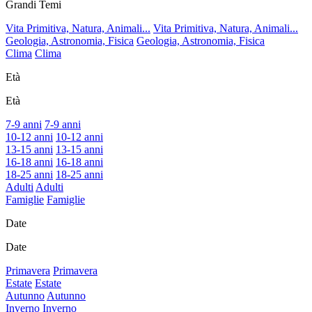
Grandi Temi
Vita Primitiva, Natura, Animali...
Vita Primitiva, Natura, Animali...
Geologia, Astronomia, Fisica
Geologia, Astronomia, Fisica
Clima
Clima
Età
Età
7-9 anni
7-9 anni
10-12 anni
10-12 anni
13-15 anni
13-15 anni
16-18 anni
16-18 anni
18-25 anni
18-25 anni
Adulti
Adulti
Famiglie
Famiglie
Date
Date
Primavera
Primavera
Estate
Estate
Autunno
Autunno
Inverno
Inverno