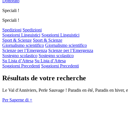
Dottorato
Speciali !
Speciali !
Spedizioni
Spedizioni
Soggiorni Linguistici
Soggiorni Linguistici
Sport & Scienze
Sport & Scienze
Giornalismo scientifico
Giornalismo scientifico
Scienze per l’Emergenza
Scienze per l’Emergenza
Sostegno scolastico
Sostegno scolastico
Su Lista d’Attesa
Su Lista d’Attesa
Soggiorni Precedenti
Soggiorni Precedenti
Résultats de votre recherche
Le Val d'Anniviers, Perle Sauvage ! Paradis en été, Paradis en hiver, 
Per Saperne di +