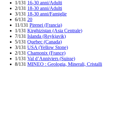
1/131
16-30 anni/Adulti
2/131
18-30 anni/Adulti
3/131
18-30 anni/Famiglie
6/131
20
11/131
Pirenei (Francia)
1/131
Kirghizistan (Asia Centrale)
7/131
Islanda (Reykjavik)
5/131
Quebec (Canada)
3/131
USA (Yellow Stone)
2/131
Chamonix (France)
1/131
Val d’Anniviers (Suisse)
8/131
MINEO : Geologia, Minerali, Cristalli