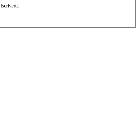
ei registrato, devi prima iscriverti.