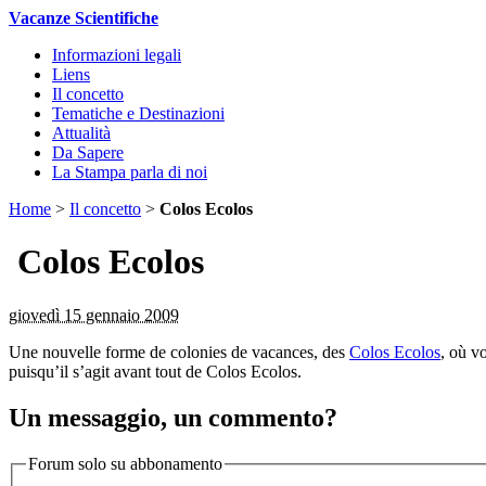
Vacanze Scientifiche
Informazioni legali
Liens
Il concetto
Tematiche e Destinazioni
Attualità
Da Sapere
La Stampa parla di noi
Home
>
Il concetto
>
Colos Ecolos
Colos Ecolos
giovedì 15 gennaio 2009
Une nouvelle forme de colonies de vacances, des
Colos Ecolos
, où v
puisqu’il s’agit avant tout de Colos Ecolos.
Un messaggio, un commento?
Forum solo su abbonamento