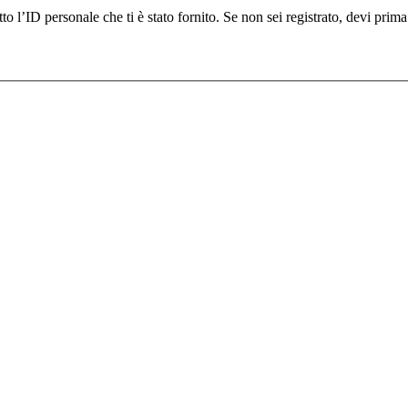
È necessario iscriversi per partecipare a questo forum. Indica qui sotto l’ID personale che ti è stato fornito. Se non s